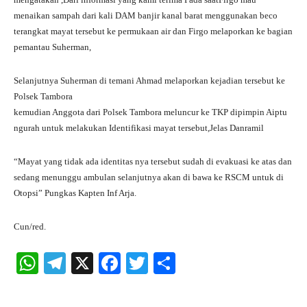
menaikan sampah dari kali DAM banjir kanal barat menggunakan beco
terangkat mayat tersebut ke permukaan air dan Firgo melaporkan ke bagian
pemantau Suherman,
Selanjutnya Suherman di temani Ahmad melaporkan kejadian tersebut ke
Polsek Tambora
kemudian Anggota dari Polsek Tambora meluncur ke TKP dipimpin Aiptu
ngurah untuk melakukan Identifikasi mayat tersebut,Jelas Danramil
“Mayat yang tidak ada identitas nya tersebut sudah di evakuasi ke atas dan
sedang menunggu ambulan selanjutnya akan di bawa ke RSCM untuk di
Otopsi” Pungkas Kapten Inf Arja.
Cun/red.
W
Te
X
Fa
T
S
ha
le
ce
wi
ha