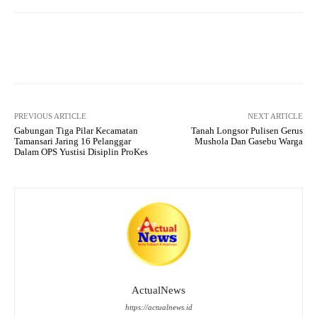
ts
gr
bo
tte
re
A
a
ok
r
pp
m
Facebook
X
Pinterest
What
PREVIOUS ARTICLE
NEXT ARTICLE
Gabungan Tiga Pilar Kecamatan
Tanah Longsor Pulisen Gerus
Tamansari Jaring 16 Pelanggar
Mushola Dan Gasebu Warga
Dalam OPS Yustisi Disiplin ProKes
ActualNews
https://actualnews.id