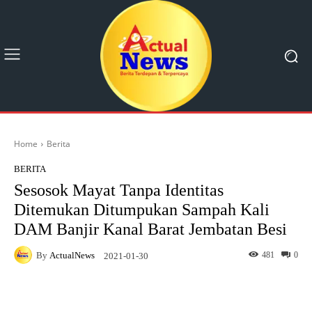
Home
Berita
BERITA
Sesosok Mayat Tanpa Identitas
Ditemukan Ditumpukan Sampah Kali
DAM Banjir Kanal Barat Jembatan Besi
By
ActualNews
481
0
2021-01-30
Facebook
X
Pinterest
What