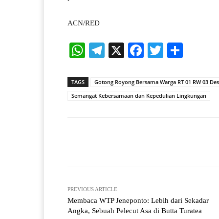
ACN/RED
W
Te
X
Fa
T
S
ha
le
ce
wi
ha
ts
gr
bo
tte
re
TAGS
Gotong Royong Bersama Warga RT 01 RW 03 Des
A
a
ok
r
Semangat Kebersamaan dan Kepedulian Lingkungan
pp
m
Facebook
X
Share
PREVIOUS ARTICLE
Membaca WTP Jeneponto: Lebih dari Sekadar
Angka, Sebuah Pelecut Asa di Butta Turatea