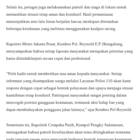
Selain itu, petugas juga melaksanakan patroli dan siaga di lokasi untuk
memastikan situasi tetap aman dan kondusif. Hasil pemantauan
menunjukkan arus lalu lintas berjalan lancar, meskipun ditemukan
beberapa kendaraan yang melintas menggunakan knalpot racing.
Kapolres Metro Jakarta Pusat, Kombes Pol. Reynold E.P. Hutagalung,
menyampaikan bahwa setiap laporan masyarakat merupakan prioritas yang
harus ditindaklanjuti secara cepat dan profesional.
“Polri hadir untuk memberikan rasa aman kepada masyarakat. Setiap
informasi yang disampaikan warga melalui Layanan Polisi 110 akan kami
respons dengan cepat sebagai bentuk pelayanan dan upaya menjaga situasi
kamtibmas tetap kondusif. Partisipasi masyarakat sangat penting dalam
mencegah potensi gangguan keamanan, termasuk aksi balap liar yang
dapat membahayakan pengguna jalan lainnya,” ujar Kombes Pol Reynold.
Sementara itu, Kapolsek Cempaka Putih, Kompol Pengky Sukmawan,
menegaskan bahwa patroli kewilayahan akan terus ditingkatkan terutama
pada jam-jam rawan guna mencegah berbagai bentuk gangguan keamanan