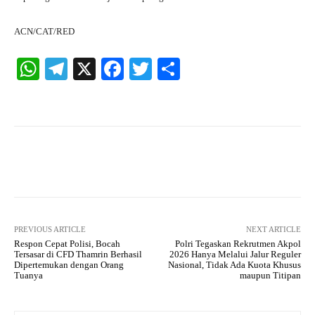
ACN/CAT/RED
W
Te
X
Fa
T
S
ha
le
ce
wi
ha
ts
gr
bo
tte
re
A
a
ok
r
pp
m
Facebook
X
Pinterest
What
PREVIOUS ARTICLE
NEXT ARTICLE
Respon Cepat Polisi, Bocah
Polri Tegaskan Rekrutmen Akpol
Tersasar di CFD Thamrin Berhasil
2026 Hanya Melalui Jalur Reguler
Dipertemukan dengan Orang
Nasional, Tidak Ada Kuota Khusus
Tuanya
maupun Titipan