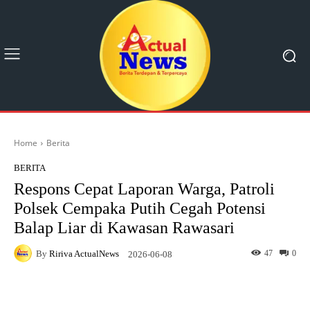
Home
Berita
BERITA
Respons Cepat Laporan Warga, Patroli
Polsek Cempaka Putih Cegah Potensi
Balap Liar di Kawasan Rawasari
By
Ririva ActualNews
47
0
2026-06-08
Facebook
X
Pinterest
What