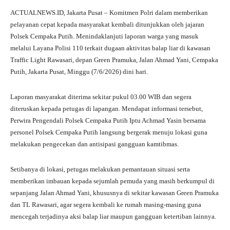
ha
le
ce
wi
ha
ACTUALNEWS.ID, Jakarta Pusat – Komitmen Polri dalam memberikan
ts
gr
bo
tte
re
pelayanan cepat kepada masyarakat kembali ditunjukkan oleh jajaran
A
a
ok
r
Polsek Cempaka Putih. Menindaklanjuti laporan warga yang masuk
melalui Layana Polisi 110 terkait dugaan aktivitas balap liar di kawasan
pp
m
Traffic Light Rawasari, depan Green Pramuka, Jalan Ahmad Yani, Cempaka
Putih, Jakarta Pusat, Minggu (7/6/2026) dini hari.
Laporan masyarakat diterima sekitar pukul 03.00 WIB dan segera
diteruskan kepada petugas di lapangan. Mendapat informasi tersebut,
Perwira Pengendali Polsek Cempaka Putih Iptu Achmad Yasin bersama
personel Polsek Cempaka Putih langsung bergerak menuju lokasi guna
melakukan pengecekan dan antisipasi gangguan kamtibmas.
Setibanya di lokasi, petugas melakukan pemantauan situasi serta
memberikan imbauan kepada sejumlah pemuda yang masih berkumpul di
sepanjang Jalan Ahmad Yani, khususnya di sekitar kawasan Green Pramuka
dan TL Rawasari, agar segera kembali ke rumah masing-masing guna
mencegah terjadinya aksi balap liar maupun gangguan ketertiban lainnya.