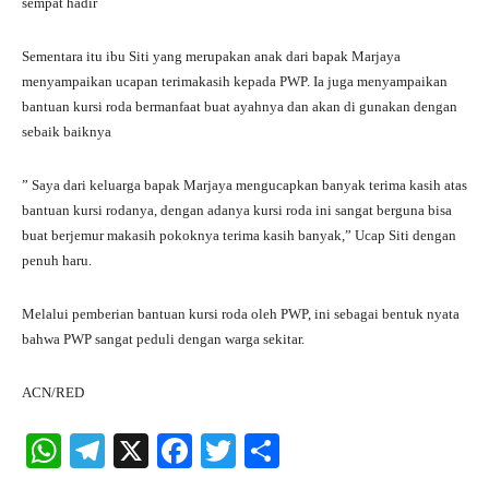
sempat hadir
Sementara itu ibu Siti yang merupakan anak dari bapak Marjaya
menyampaikan ucapan terimakasih kepada PWP. Ia juga menyampaikan
bantuan kursi roda bermanfaat buat ayahnya dan akan di gunakan dengan
sebaik baiknya
” Saya dari keluarga bapak Marjaya mengucapkan banyak terima kasih atas
bantuan kursi rodanya, dengan adanya kursi roda ini sangat berguna bisa
buat berjemur makasih pokoknya terima kasih banyak,” Ucap Siti dengan
penuh haru.
Melalui pemberian bantuan kursi roda oleh PWP, ini sebagai bentuk nyata
bahwa PWP sangat peduli dengan warga sekitar.
ACN/RED
W
Te
X
Fa
T
S
ha
le
ce
wi
ha