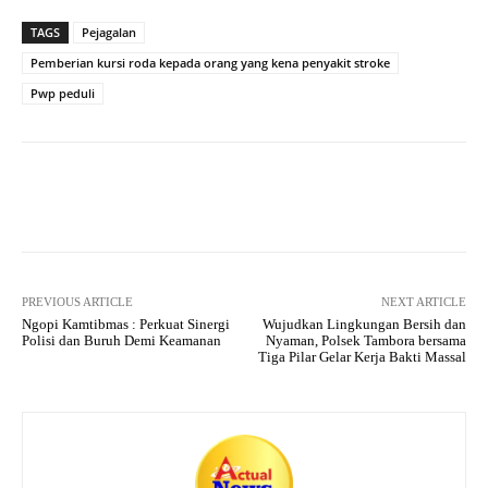
ts
gr
bo
tte
re
TAGS
Pejagalan
A
a
ok
r
Pemberian kursi roda kepada orang yang kena penyakit stroke
pp
m
Pwp peduli
Facebook
X
Pinterest
What
PREVIOUS ARTICLE
NEXT ARTICLE
Ngopi Kamtibmas : Perkuat Sinergi
Wujudkan Lingkungan Bersih dan
Polisi dan Buruh Demi Keamanan
Nyaman, Polsek Tambora bersama
Tiga Pilar Gelar Kerja Bakti Massal