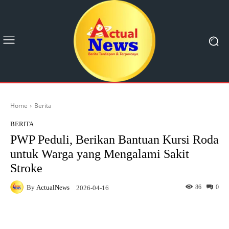
Home
Berita
BERITA
PWP Peduli, Berikan Bantuan Kursi Roda
untuk Warga yang Mengalami Sakit
Stroke
By
ActualNews
86
0
2026-04-16
Facebook
X
Pinterest
What