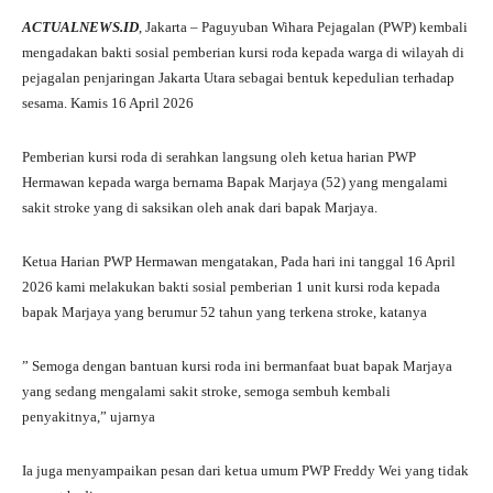
ha
le
ce
wi
ha
ACTUALNEWS.ID
, Jakarta – Paguyuban Wihara Pejagalan (PWP) kembali
ts
gr
bo
tte
re
mengadakan bakti sosial pemberian kursi roda kepada warga di wilayah di
A
a
ok
r
pejagalan penjaringan Jakarta Utara sebagai bentuk kepedulian terhadap
sesama. Kamis 16 April 2026
pp
m
Pemberian kursi roda di serahkan langsung oleh ketua harian PWP
Hermawan kepada warga bernama Bapak Marjaya (52) yang mengalami
sakit stroke yang di saksikan oleh anak dari bapak Marjaya.
Ketua Harian PWP Hermawan mengatakan, Pada hari ini tanggal 16 April
2026 kami melakukan bakti sosial pemberian 1 unit kursi roda kepada
bapak Marjaya yang berumur 52 tahun yang terkena stroke, katanya
” Semoga dengan bantuan kursi roda ini bermanfaat buat bapak Marjaya
yang sedang mengalami sakit stroke, semoga sembuh kembali
penyakitnya,” ujarnya
Ia juga menyampaikan pesan dari ketua umum PWP Freddy Wei yang tidak