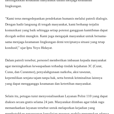
meningkatkan kesadaran masyarakat dalam menjaga keamanan
lingkungan.
“Kami terus mengedepankan pendekatan humanis melalui patroli dialogis.
Dengan hadir langsung di tengah masyarakat, kami berharap terjalin
komunikasi yang baik sehingga setiap potensi gangguan kamtibmas dapat
dicegah sedini mungkin. Kami juga mengajak masyarakat untuk bersama-
sama menjaga keamanan lingkungan demi terciptanya situasi yang tetap
kondusif,” ujar Iptu Yoyo Hidayat.
Dalam patroli tersebut, personel memberikan imbauan kepada masyarakat
agar meningkatkan kewaspadaan terhadap tindak kejahatan 3C (Curat,
Curas, dan Curanmor), penyalahgunaan narkoba, aksi tawuran,
kepemilikan senjata tajam tanpa hak, serta bentuk kriminalitas lainnya
yang dapat mengganggu keamanan dan ketertiban masyarakat.
Selain itu, petugas turut menyosialisasikan Layanan Polisi 110 yang dapat
diakses secara gratis selama 24 jam. Masyarakat diimbau agar tidak ragu
memanfaatkan layanan tersebut untuk melaporkan kejadian yang
membutuhkan penanganan kepolisian maupun apabila menemukan adanya