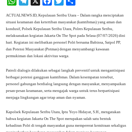
W
Te
X
Fa
T
S
ha
le
ce
wi
ha
ACTUALNEWS.ID, Kepulauan Seribu Utara – Dalam rangka menciptakan
ts
gr
bo
tte
re
situasi keamanan dan ketertiban masyarakat (kamtibmas) yang aman dan
A
a
ok
r
kondusif, Polsek Kepulauan Seribu Utara, Polres Kepulauan Seribu,
melaksanakan kegiatan Jakarta On The Spot pada Selasa (07/07/2026) dini
pp
m
hari. Kegiatan ini melibatkan personel Polri bersama Babinsa, Satpol PP,
dan Potensi Masyarakat (Potmas) dengan menyambangi kawasan
permukiman dan lokasi aktivitas warga.
Patroli dialogis dilakukan sebagai langkah preventif untuk mengantisipasi
berbagai potensi gangguan kamtibmas. Dalam kesempatan tersebut,
personel gabungan berdialog langsung dengan masyarakat, menyampaikan
pesan-pesan keamanan, serta mengajak warga untuk terus berpartisipasi
menjaga lingkungan agar tetap aman dan nyaman.
Kapolsek Kepulauan Seribu Utara, Iptu Yoyo Hidayat, S.H., mengatakan
bahwa kegiatan Jakarta On The Spot merupakan salah satu bentuk
kehadiran Polri di tengah masyarakat guna mempererat kemitraan sekaligus