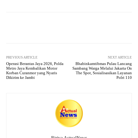
ts
gr
bo
tte
re
A
a
ok
r
pp
m
Facebook
X
Pinterest
What
PREVIOUS ARTICLE
NEXT ARTICLE
Operasi Berantas Jaya 2026, Polda
Bhabinkamtibmas Pulau Lancang
Metro Jaya Kembalikan Motor
Sambang Warga Melalui Jakarta On
Korban Curanmor yang Nyaris
The Spot, Sosialisasikan Layanan
Dikirim ke Jambi
Polri 110
Ririva ActualNews