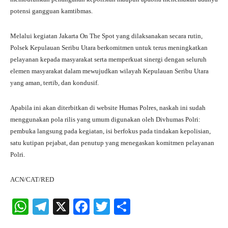
potensi gangguan kamtibmas.
Melalui kegiatan Jakarta On The Spot yang dilaksanakan secara rutin,
Polsek Kepulauan Seribu Utara berkomitmen untuk terus meningkatkan
pelayanan kepada masyarakat serta memperkuat sinergi dengan seluruh
elemen masyarakat dalam mewujudkan wilayah Kepulauan Seribu Utara
yang aman, tertib, dan kondusif.
Apabila ini akan diterbitkan di website Humas Polres, naskah ini sudah
menggunakan pola rilis yang umum digunakan oleh Divhumas Polri:
pembuka langsung pada kegiatan, isi berfokus pada tindakan kepolisian,
satu kutipan pejabat, dan penutup yang menegaskan komitmen pelayanan
Polri.
ACN/CAT/RED
W
Te
X
Fa
T
S
ha
le
ce
wi
ha