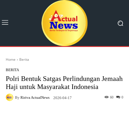
Home
Berita
BERITA
Polri Bentuk Satgas Perlindungan Jemaah
Haji untuk Masyarakat Indonesia
By
Ririva ActualNews
60
0
2026-04-17
Facebook
X
Pinterest
What