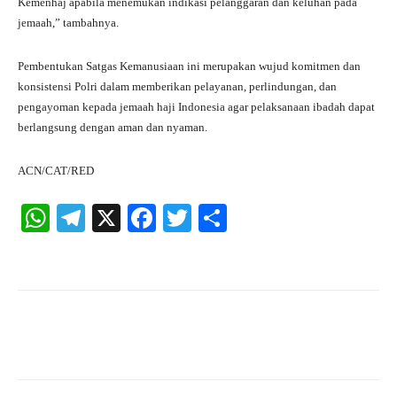
Kemenhaj apabila menemukan indikasi pelanggaran dan keluhan pada
jemaah,” tambahnya.
Pembentukan Satgas Kemanusiaan ini merupakan wujud komitmen dan
konsistensi Polri dalam memberikan pelayanan, perlindungan, dan
pengayoman kepada jemaah haji Indonesia agar pelaksanaan ibadah dapat
berlangsung dengan aman dan nyaman.
ACN/CAT/RED
W
Te
X
Fa
T
S
ha
le
ce
wi
ha
ts
gr
bo
tte
re
A
a
ok
r
pp
m
Facebook
X
Pinterest
What