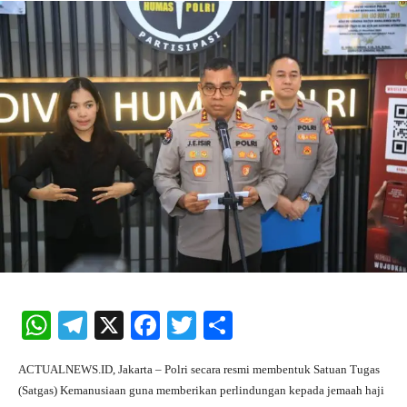
W
Te
X
Fa
T
S
ha
le
ce
wi
ha
ACTUALNEWS.ID, Jakarta – Polri secara resmi membentuk Satuan Tugas
ts
gr
bo
tte
re
(Satgas) Kemanusiaan guna memberikan perlindungan kepada jemaah haji