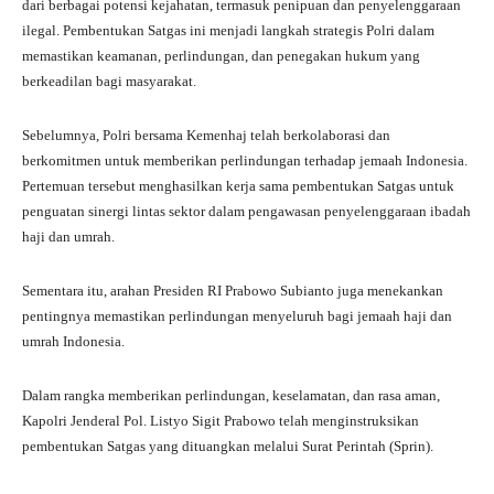
A
a
ok
r
dari berbagai potensi kejahatan, termasuk penipuan dan penyelenggaraan
ilegal. Pembentukan Satgas ini menjadi langkah strategis Polri dalam
pp
m
memastikan keamanan, perlindungan, dan penegakan hukum yang
berkeadilan bagi masyarakat.
Sebelumnya, Polri bersama Kemenhaj telah berkolaborasi dan
berkomitmen untuk memberikan perlindungan terhadap jemaah Indonesia.
Pertemuan tersebut menghasilkan kerja sama pembentukan Satgas untuk
penguatan sinergi lintas sektor dalam pengawasan penyelenggaraan ibadah
haji dan umrah.
Sementara itu, arahan Presiden RI Prabowo Subianto juga menekankan
pentingnya memastikan perlindungan menyeluruh bagi jemaah haji dan
umrah Indonesia.
Dalam rangka memberikan perlindungan, keselamatan, dan rasa aman,
Kapolri Jenderal Pol. Listyo Sigit Prabowo telah menginstruksikan
pembentukan Satgas yang dituangkan melalui Surat Perintah (Sprin).