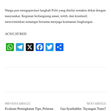
Warga pun mengapresiasi langkah Polri yang dinilai semakin dekat dengan
masyarakat. Kegiatan berlangsung aman, tertib, dan kondusif,
mencerminkan semangat bersama menjaga keamanan lingkungan
ACN/CAT/RED
W
Te
X
Fa
T
S
ha
le
ce
wi
ha
ts
gr
bo
tte
re
A
a
ok
r
pp
m
Facebook
X
Pinterest
What
PREVIOUS ARTICLE
NEXT ARTICLE
Evaluasi Peningkatan Tipe, Polresta
Gus Syaifuddin: Tayangan Trans7