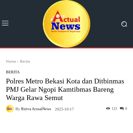
Home
Berita
BERITA
Polres Metro Bekasi Kota dan Ditbinmas
PMJ Gelar Ngopi Kamtibmas Bareng
Warga Rawa Semut
By
Ririva ActualNews
123
0
2025-10-17
Facebook
X
Pinterest
What