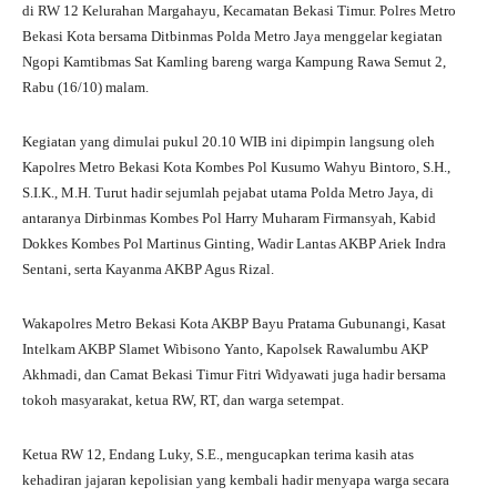
ts
gr
bo
tte
re
di RW 12 Kelurahan Margahayu, Kecamatan Bekasi Timur. Polres Metro
A
a
ok
r
Bekasi Kota bersama Ditbinmas Polda Metro Jaya menggelar kegiatan
Ngopi Kamtibmas Sat Kamling bareng warga Kampung Rawa Semut 2,
pp
m
Rabu (16/10) malam.
Kegiatan yang dimulai pukul 20.10 WIB ini dipimpin langsung oleh
Kapolres Metro Bekasi Kota Kombes Pol Kusumo Wahyu Bintoro, S.H.,
S.I.K., M.H. Turut hadir sejumlah pejabat utama Polda Metro Jaya, di
antaranya Dirbinmas Kombes Pol Harry Muharam Firmansyah, Kabid
Dokkes Kombes Pol Martinus Ginting, Wadir Lantas AKBP Ariek Indra
Sentani, serta Kayanma AKBP Agus Rizal.
Wakapolres Metro Bekasi Kota AKBP Bayu Pratama Gubunangi, Kasat
Intelkam AKBP Slamet Wibisono Yanto, Kapolsek Rawalumbu AKP
Akhmadi, dan Camat Bekasi Timur Fitri Widyawati juga hadir bersama
tokoh masyarakat, ketua RW, RT, dan warga setempat.
Ketua RW 12, Endang Luky, S.E., mengucapkan terima kasih atas
kehadiran jajaran kepolisian yang kembali hadir menyapa warga secara