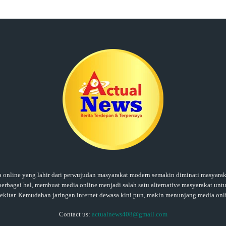
ine yang lahir dari perwujudan masyarakat modern semakin diminati masyaraka
rbagai hal, membuat media online menjadi salah satu alternative masyarakat untu
sekitar. Kemudahan jaringan internet dewasa kini pun, makin menunjang media onl
Contact us:
actualnews408@gmail.com