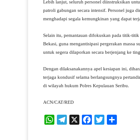
Lebih lanjut, seluruh personel diinstruksikan u
patroli gabungan secara intensif. Personel juga di
menghadapi segala kemungkinan yang dapat terja
Selain itu, pemantauan difokuskan pada titik-tit
Bekasi, guna mengantisipasi pergerakan massa su
untuk segera dilaporkan secara berjenjang ke tin
Dengan dilaksanakannya apel kesiapan ini, dihar
terjaga kondusif selama berlangsungnya pertandi
di wilayah hukum Polres Kepulauan Seribu.
ACN/CAT/RED
W
Te
X
Fa
T
S
ha
le
ce
wi
ha
ts
gr
bo
tte
re