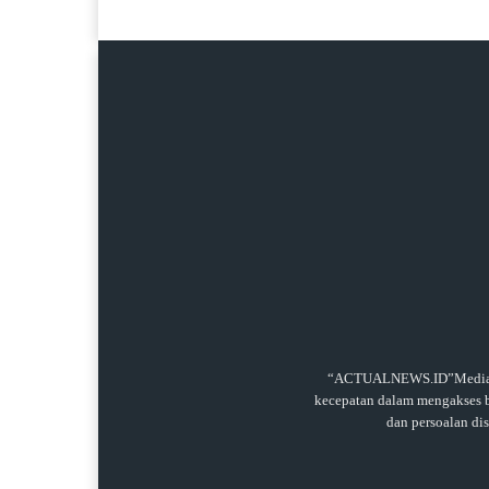
“ACTUALNEWS.ID”Media onl
kecepatan dalam mengakses be
dan persoalan di