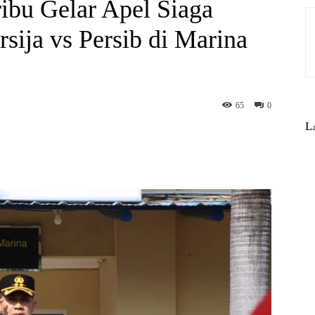
ibu Gelar Apel Siaga
ija vs Persib di Marina
65
0
L
st
WhatsApp