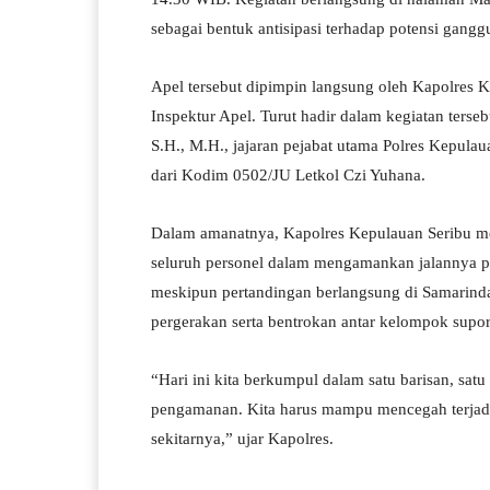
pp
m
sebagai bentuk antisipasi terhadap potensi gang
Apel tersebut dipimpin langsung oleh Kapolres K
Inspektur Apel. Turut hadir dalam kegiatan ters
S.H., M.H., jajaran pejabat utama Polres Kepulaua
dari Kodim 0502/JU Letkol Czi Yuhana.
Dalam amanatnya, Kapolres Kepulauan Seribu m
seluruh personel dalam mengamankan jalannya p
meskipun pertandingan berlangsung di Samarinda,
pergerakan serta bentrokan antar kelompok supo
“Hari ini kita berkumpul dalam satu barisan, sat
pengamanan. Kita harus mampu mencegah terjadi
sekitarnya,” ujar Kapolres.