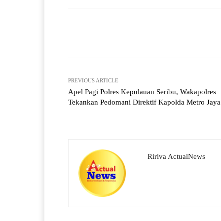
A
a
ok
r
pp
m
Facebook
X
Share
PREVIOUS ARTICLE
Apel Pagi Polres Kepulauan Seribu, Wakapolres
Tekankan Pedomani Direktif Kapolda Metro Jaya
Ririva ActualNews