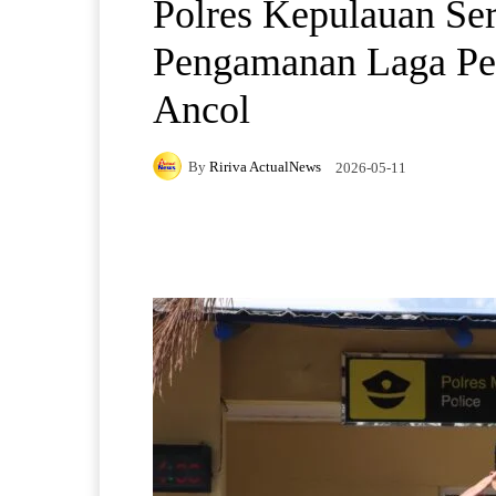
Polres Kepulauan Ser
Pengamanan Laga Pers
Ancol
By
Ririva ActualNews
2026-05-11
Facebook
X
Pintere