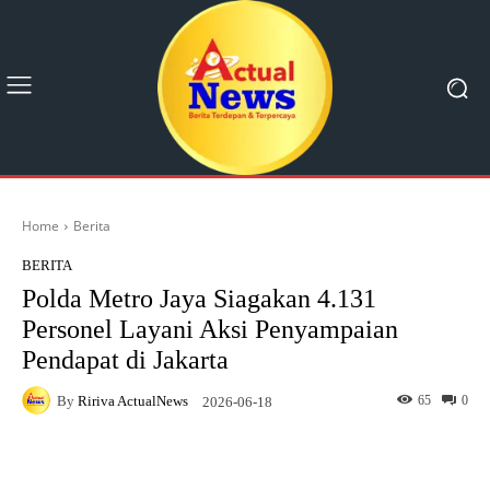
Home
Berita
BERITA
Polda Metro Jaya Siagakan 4.131
Personel Layani Aksi Penyampaian
Pendapat di Jakarta
By
Ririva ActualNews
65
0
2026-06-18
Facebook
X
Pinterest
What