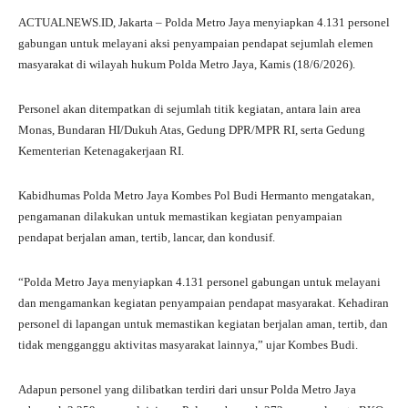
ha
le
ce
wi
ha
ACTUALNEWS.ID, Jakarta – Polda Metro Jaya menyiapkan 4.131 personel
ts
gr
bo
tte
re
gabungan untuk melayani aksi penyampaian pendapat sejumlah elemen
A
a
ok
r
masyarakat di wilayah hukum Polda Metro Jaya, Kamis (18/6/2026).
pp
m
Personel akan ditempatkan di sejumlah titik kegiatan, antara lain area
Monas, Bundaran HI/Dukuh Atas, Gedung DPR/MPR RI, serta Gedung
Kementerian Ketenagakerjaan RI.
Kabidhumas Polda Metro Jaya Kombes Pol Budi Hermanto mengatakan,
pengamanan dilakukan untuk memastikan kegiatan penyampaian
pendapat berjalan aman, tertib, lancar, dan kondusif.
“Polda Metro Jaya menyiapkan 4.131 personel gabungan untuk melayani
dan mengamankan kegiatan penyampaian pendapat masyarakat. Kehadiran
personel di lapangan untuk memastikan kegiatan berjalan aman, tertib, dan
tidak mengganggu aktivitas masyarakat lainnya,” ujar Kombes Budi.
Adapun personel yang dilibatkan terdiri dari unsur Polda Metro Jaya