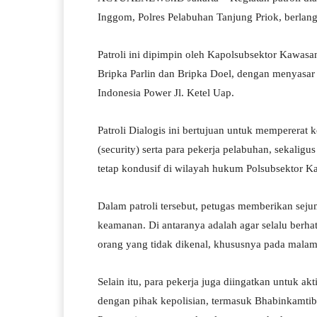
ts
gr
bo
tte
re
Inggom, Polres Pelabuhan Tanjung Priok, berlan
A
a
ok
r
pp
m
Patroli ini dipimpin oleh Kapolsubsektor Kawas
Bripka Parlin dan Bripka Doel, dengan menyasa
Indonesia Power Jl. Ketel Uap.
Patroli Dialogis ini bertujuan untuk mempererat
(security) serta para pekerja pelabuhan, sekali
tetap kondusif di wilayah hukum Polsubsektor 
Dalam patroli tersebut, petugas memberikan sej
keamanan. Di antaranya adalah agar selalu berha
orang yang tidak dikenal, khususnya pada malam 
Selain itu, para pekerja juga diingatkan untuk 
dengan pihak kepolisian, termasuk Bhabinkamti