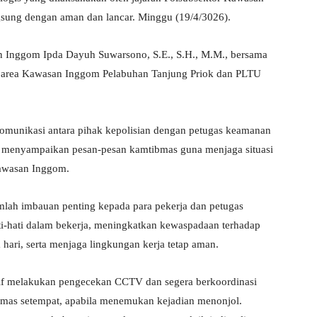
gsung dengan aman dan lancar. Minggu (19/4/3026).
an Inggom Ipda Dayuh Suwarsono, S.E., S.H., M.M., bersama
r area Kawasan Inggom Pelabuhan Tanjung Priok dan PLTU
 komunikasi antara pihak kepolisian dengan petugas keamanan
gus menyampaikan pesan-pesan kamtibmas guna menjaga situasi
Kawasan Inggom.
umlah imbauan penting kepada para pekerja dan petugas
ti-hati dalam bekerja, meningkatkan kewaspadaan terhadap
hari, serta menjaga lingkungan kerja tetap aman.
aktif melakukan pengecekan CCTV dan segera berkoordinasi
bmas setempat, apabila menemukan kejadian menonjol.