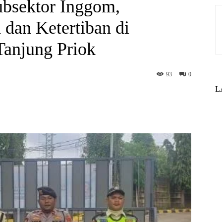
subsektor Inggom,
an Ketertiban di
anjung Priok
93
0
L
st
WhatsApp