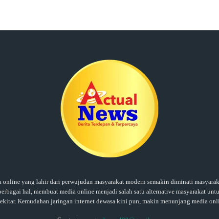
ine yang lahir dari perwujudan masyarakat modern semakin diminati masyaraka
rbagai hal, membuat media online menjadi salah satu alternative masyarakat untu
sekitar. Kemudahan jaringan internet dewasa kini pun, makin menunjang media onl