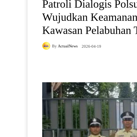
Patroli Dialogis Pol
Wujudkan Keamanan d
Kawasan Pelabuhan T
By
ActualNews
2026-04-19
Facebook
X
Pintere