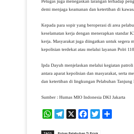
Petugas juga menegaskan larangan terhadap peng
demi menjaga keamanan dan ketertiban di kawas
Kepada para sopir yang beroperasi di area pela
keselamatan kerja dengan menerapkan standar K3 
kerja. Masyarakat juga diingatkan untuk segera 
kepolisian terdekat atau melalui layanan Polri 110
Ipda Dayuh menjelaskan melalui kegiatan patroli
antara aparat kepolisian dan masyarakat, serta
dan ketertiban di lingkungan Pelabuhan Tanjun
Sumber : Humas MIO Indonesia DKI Jakarta
W
Te
X
Fa
T
S
ha
le
ce
wi
ha
ts
gr
bo
tte
re
TAGS
Polres Pelabuhan Tj Priok