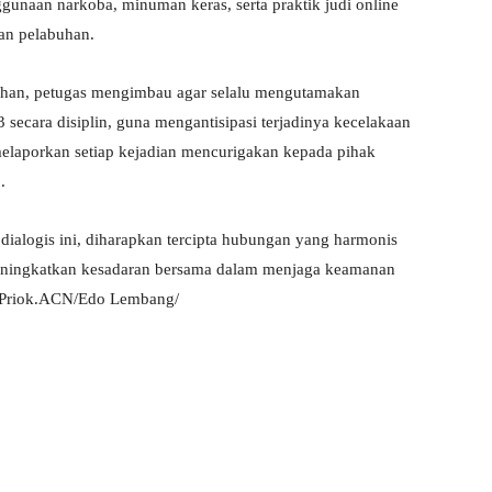
gunaan narkoba, minuman keras, serta praktik judi online
an pelabuhan.
buhan, petugas mengimbau agar selalu mengutamakan
secara disiplin, guna mengantisipasi terjadinya kecelakaan
melaporkan setiap kejadian mencurigakan kepada pihak
.
 dialogis ini, diharapkan tercipta hubungan yang harmonis
 meningkatkan kesadaran bersama dalam menjaga keamanan
g Priok.ACN/Edo Lembang/