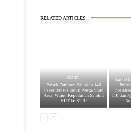
RELATED ARTICLES
BERITA
Jakarta On
Polsek Tambora Salurkan 140
Polre
Paket Bansos untuk Warga Slum
Sosialis
Area, Wujud Kepedulian Sambut
110 dan A
HUT ke-81 RI
Ta