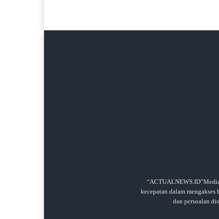
“ACTUALNEWS.ID”Media onl
kecepatan dalam mengakses be
dan persoalan di