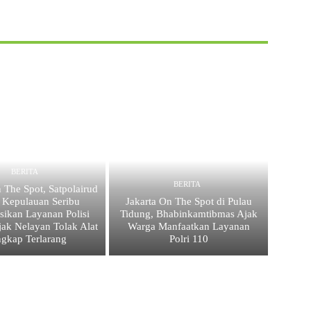
BERITA
BERITA
 The Spot, Satpolairud
s Kepulauan Seribu
Jakarta On The Spot di Pulau
asikan Layanan Polisi
Tidung, Bhabinkamtibmas Ajak
jak Nelayan Tolak Alat
Warga Manfaatkan Layanan
ngkap Terlarang
Polri 110