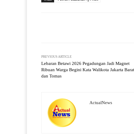
A
a
ok
r
pp
m
Facebook
X
Share
PREVIOUS ARTICLE
Lebaran Betawi 2026 Pegadungan Jadi Magnet
Ribuan Warga Begini Kata Walikota Jakarta Bara
dan Tomas
ActualNews