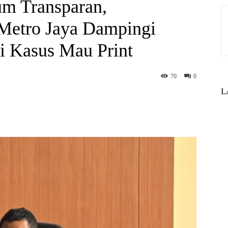
um Transparan,
Metro Jaya Dampingi
i Kasus Mau Print
70
0
L
st
WhatsApp