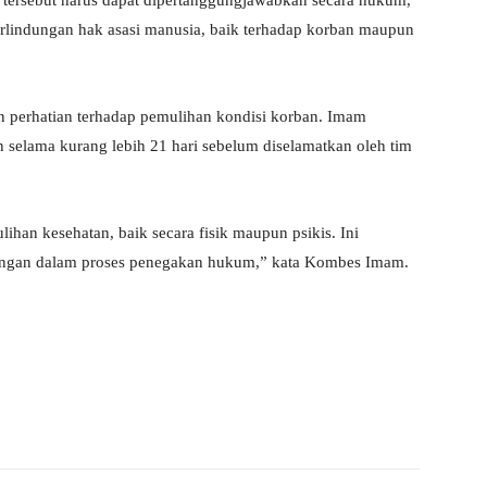
ersebut harus dapat dipertanggungjawabkan secara hukum,
perlindungan hak asasi manusia, baik terhadap korban maupun
n perhatian terhadap pemulihan kondisi korban. Imam
selama kurang lebih 21 hari sebelum diselamatkan oleh tim
ihan kesehatan, baik secara fisik maupun psikis. Ini
angan dalam proses penegakan hukum,” kata Kombes Imam.