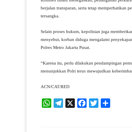
Kombes Imam menegaskan, penanganan perkara t
berjalan transparan, serta tetap memperhatikan 
tersangka.
Selain proses hukum, kepolisian juga memberika
menyebut, korban diduga mengalami penyekapan 
Polres Metro Jakarta Pusat.
“Karena itu, perlu dilakukan pendampingan pemul
menunjukkan Polri terus mewujudkan keberimb
ACN/CAT/RED
W
Te
X
Fa
T
S
ha
le
ce
wi
ha
ts
gr
bo
tte
re
A
a
ok
r