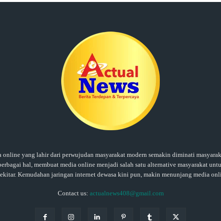
ine yang lahir dari perwujudan masyarakat modern semakin diminati masyaraka
rbagai hal, membuat media online menjadi salah satu alternative masyarakat untu
sekitar. Kemudahan jaringan internet dewasa kini pun, makin menunjang media onl
Contact us:
actualnews408@gmail.com