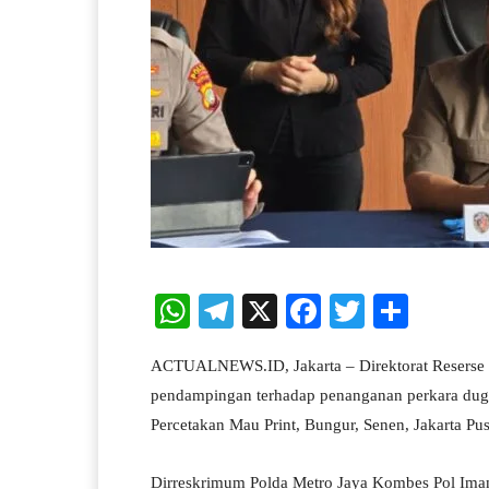
W
Te
X
Fa
T
S
ha
le
ce
wi
ha
ACTUALNEWS.ID, Jakarta – Direktorat Reserse 
ts
gr
bo
tte
re
pendampingan terhadap penanganan perkara dug
A
a
ok
r
Percetakan Mau Print, Bungur, Senen, Jakarta Pus
pp
m
Dirreskrimum Polda Metro Jaya Kombes Pol Imam