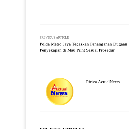
pp
m
Facebook
X
Share
PREVIOUS ARTICLE
Polda Metro Jaya Tegaskan Penanganan Dugaan
Penyekapan di Mau Print Sesuai Prosedur
Ririva ActualNews