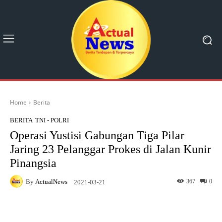
Home
Berita
BERITA
TNI - POLRI
Operasi Yustisi Gabungan Tiga Pilar
Jaring 23 Pelanggar Prokes di Jalan Kunir
Pinangsia
By
ActualNews
367
0
2021-03-21
Facebook
X
Pinterest
What