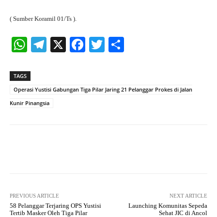
( Sumber Koramil 01/Ts ).
W
Te
X
Fa
T
S
ha
le
ce
wi
ha
ts
gr
bo
tte
re
TAGS
A
a
ok
r
Operasi Yustisi Gabungan Tiga Pilar Jaring 21 Pelanggar Prokes di Jalan
pp
m
Kunir Pinangsia
Facebook
X
Pinterest
What
PREVIOUS ARTICLE
NEXT ARTICLE
58 Pelanggar Terjaring OPS Yustisi
Launching Komunitas Sepeda
Tertib Masker Oleh Tiga Pilar
Sehat JIC di Ancol