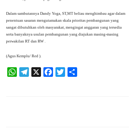
Dalam sambutannya Dandy Yoga, ST,MT beliau menghimbau agar dalam
penentuan sasaran mengutamakan skala prioritas pembangunan yang
sangat dibutuhkan oleh masyarakat, mengingat anggaran yang tersedia
serta banyaknya usulan pembangunan yang diajukan masing-masing
perwakilan RT dan RW .
(Agus Kemplu/ Red ).
W
Te
X
Fa
T
S
ha
le
ce
wi
ha
ts
gr
bo
tte
re
A
a
ok
r
pp
m
Facebook
X
Pinterest
What