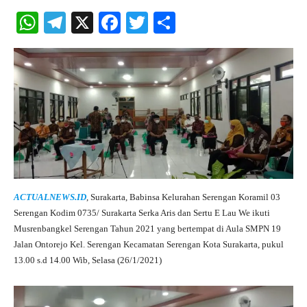
W
Te
X
Fa
T
S
ha
le
ce
wi
ha
ts
gr
bo
tte
re
A
a
ok
r
pp
m
ACTUALNEWS.ID
, Surakarta, Babinsa Kelurahan Serengan Koramil 03
Serengan Kodim 0735/ Surakarta Serka Aris dan Sertu E Lau We ikuti
Musrenbangkel Serengan Tahun 2021 yang bertempat di Aula SMPN 19
Jalan Ontorejo Kel. Serengan Kecamatan Serengan Kota Surakarta, pukul
13.00 s.d 14.00 Wib, Selasa (26/1/2021)