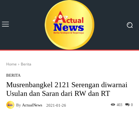
Home
Berita
BERITA
Musrenbangkel 2121 Serengan diwarnai
Usulan dan Saran dari RW dan RT
By
ActualNews
403
0
2021-01-26
Facebook
X
Pinterest
What