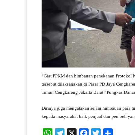
“Giat PPKM dan himbauan penekanan Protokol Keseh
tersebut dilaksanakan di Pasar PD Jaya Cengkar
Timur, Cengkareng Jakarta Barat.”Pungkas Danr
Dirinya juga mengatakan selain himbauan para 
kepada masyarakat baik penjual dan pembeli ya
W
Te
X
Fa
T
S