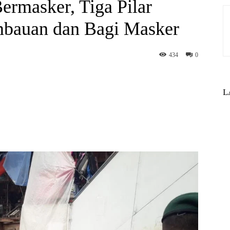
ermasker, Tiga Pilar
mbauan dan Bagi Masker
434
0
st
WhatsApp
L