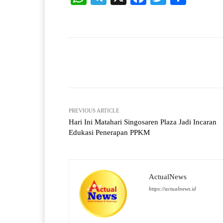
ha
le
ce
wi
ha
ts
gr
bo
tte
re
A
a
ok
r
pp
m
Facebook
X
Share
PREVIOUS ARTICLE
Hari Ini Matahari Singosaren Plaza Jadi Incaran
Edukasi Penerapan PPKM
ActualNews
https://actualnews.id