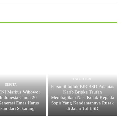
TNI - POLRI
BERITA
Personil Induk PJR BSD Polantas
 TNI Markus Wibowo:
Karib Bripka Taufan
Indonesia Cuma 20
Membagikan Nasi Kotak Kepada
Generasi Emas Harus
Sopir Yang Kendaraannya Rusak
pkan dari Sekarang
di Jalan Tol BSD