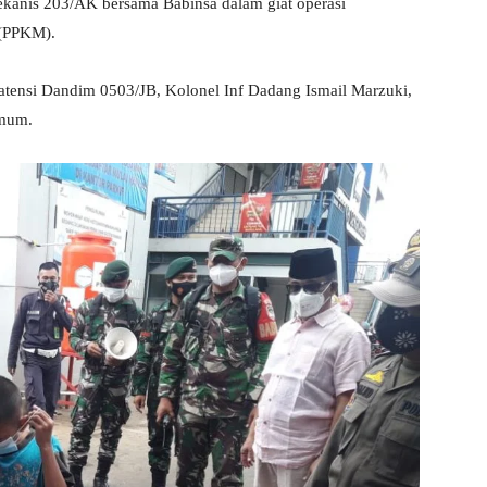
kanis 203/AK bersama Babinsa dalam giat operasi
 (PPKM).
atensi Dandim 0503/JB, Kolonel Inf Dadang Ismail Marzuki,
umum.