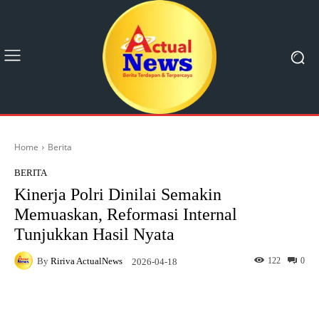
Home
Berita
BERITA
Kinerja Polri Dinilai Semakin
Memuaskan, Reformasi Internal
Tunjukkan Hasil Nyata
By
Ririva ActualNews
122
0
2026-04-18
Facebook
X
Pinterest
What