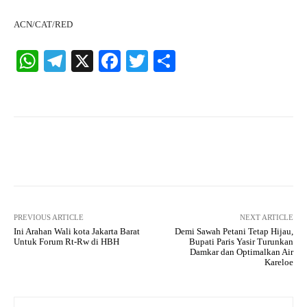
ACN/CAT/RED
W
Te
X
Fa
T
S
ha
le
ce
wi
ha
ts
gr
bo
tte
re
A
a
ok
r
pp
m
Facebook
X
Pinterest
What
PREVIOUS ARTICLE
NEXT ARTICLE
Ini Arahan Wali kota Jakarta Barat
Demi Sawah Petani Tetap Hijau,
Untuk Forum Rt-Rw di HBH
Bupati Paris Yasir Turunkan
Damkar dan Optimalkan Air
Kareloe