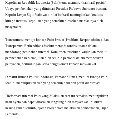
ts
gr
bo
tte
re
Kepolisian Republik Indonesia (Polri) terus menunjukkan hasil positif.
A
a
ok
r
Upaya pembenahan yang diinisiasi Presiden Prabowo Subianto bersama
Kapolri Listyo Sigit Prabowo dinilai berhasil meningkatkan kualitas
pp
m
kinerja institusi kepolisian yang semakin dirasakan manfaatnya oleh
masyarakat.
Transformasi menuju konsep Polri Presisi (Prediktif, Responsibilitas, dan
Transparansi Berkeadilan) disebut menjadi fondasi utama dalam
mendorong perubahan internal. Komitmen tersebut diwujudkan melalui
pembenahan berkelanjutan oleh seluruh personel dalam memberikan
pelayanan, perlindungan, serta pengayoman kepada masyarakat.
Direktur Rumah Politik Indonesia, Fernando Emas, menilai kinerja Polri
saat ini menunjukkan tren yang semakin baik dan patut diapresiasi.
“Reformasi internal Polri yang dilakukan saat ini semakin menunjukkan
hasil nyata dan dapat dirasakan langsung oleh masyarakat. Ini bukti
kesungguhan seluruh jajaran Polri dalam melakukan pembenahan,” ujar
Fernando.