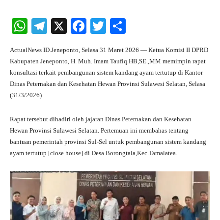
W
Te
X
Fa
T
S
ha
le
ce
wi
ha
ActualNews ID.Jeneponto, Selasa 31 Maret 2026 — Ketua Komisi II DPRD
ts
gr
bo
tte
re
Kabupaten Jeneponto, H. Muh. Imam Taufiq.HB,SE.,MM memimpin rapat
A
a
ok
r
konsultasi terkait pembangunan sistem kandang ayam tertutup di Kantor
Dinas Peternakan dan Kesehatan Hewan Provinsi Sulawesi Selatan, Selasa
pp
m
(31/3/2026).
Rapat tersebut dihadiri oleh jajaran Dinas Peternakan dan Kesehatan
Hewan Provinsi Sulawesi Selatan. Pertemuan ini membahas tentang
bantuan pemerintah provinsi Sul-Sel untuk pembangunan sistem kandang
ayam tertutup [close house] di Desa Borongtala,Kec.Tamalatea.