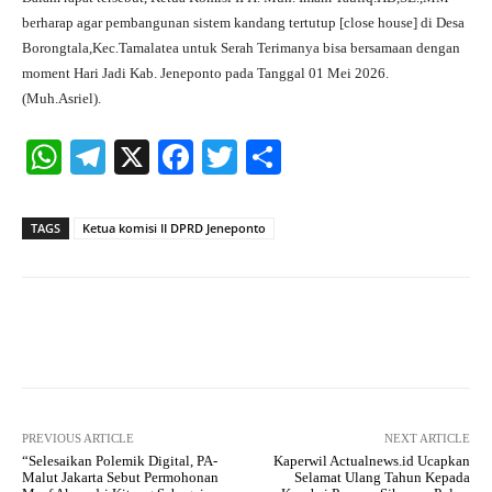
berharap agar pembangunan sistem kandang tertutup [close house] di Desa
Borongtala,Kec.Tamalatea untuk Serah Terimanya bisa bersamaan dengan
moment Hari Jadi Kab. Jeneponto pada Tanggal 01 Mei 2026.
(Muh.Asriel).
W
Te
X
Fa
T
S
ha
le
ce
wi
ha
ts
gr
bo
tte
re
TAGS
Ketua komisi II DPRD Jeneponto
A
a
ok
r
pp
m
Facebook
X
Pinterest
What
PREVIOUS ARTICLE
NEXT ARTICLE
“Selesaikan Polemik Digital, PA-
Kaperwil Actualnews.id Ucapkan
Malut Jakarta Sebut Permohonan
Selamat Ulang Tahun Kepada