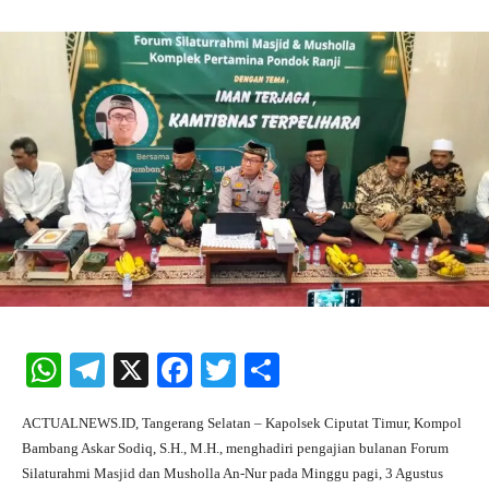
W
Te
X
Fa
T
S
ha
le
ce
wi
ha
ACTUALNEWS.ID, Tangerang Selatan – Kapolsek Ciputat Timur, Kompol
ts
gr
bo
tte
re
Bambang Askar Sodiq, S.H., M.H., menghadiri pengajian bulanan Forum
A
a
ok
r
Silaturahmi Masjid dan Musholla An-Nur pada Minggu pagi, 3 Agustus