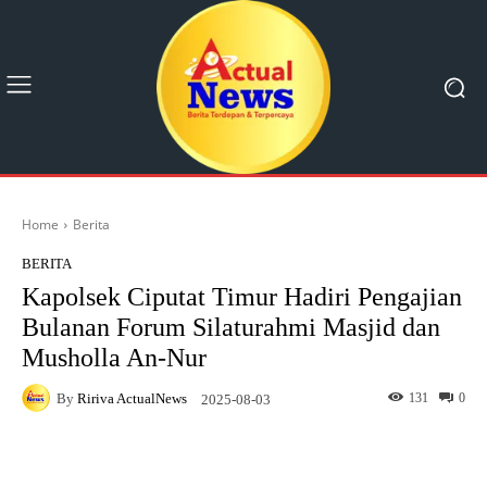
Home
Berita
BERITA
Kapolsek Ciputat Timur Hadiri Pengajian
Bulanan Forum Silaturahmi Masjid dan
Musholla An-Nur
By
Ririva ActualNews
131
0
2025-08-03
Facebook
X
Pinterest
What