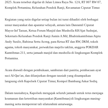
2025. Acara tersebut digelar di Jalan Limea Raya No. 12A, RT 007 RW 07,
pp
m
Komplek Pertamina, Kelurahan Pondok Ranji, Kecamatan Ciputat Timur.
Kegiatan yang rutin digelar setiap bulan ini turut dihadiri oleh berbagai
unsur masyarakat dan aparatur wilayah, antara lain Danramil Ciputat
Mayor Inf Tarzan, Ketua Forum Masjid dan Musholla KH Ajat Sudrajat,
Sekretaris Kelurahan Pondok Ranji Asmin A.Md, Bhabinkamtibmas Aiptu
Andy Susilo, Babinsa Sertu Aceng, para Ketua RT dan RW, DKM, tokoh
agama, tokoh masyarakat, perwakilan majelis taklim, anggota POKDAR
Kamtibmas 211, serta jamaah masjid dan musholla di lingkungan Komplek
Pertamina.
Acara diawali dengan pembukaan, sambutan dari panitia, pembacaan ayat
suci Al-Qur’an, dan dilanjutkan dengan tausiah yang disampaikan
langsung oleh Kapolsek Ciputat Timur, Kompol Bambang Askar Sodiq.
Dalam tausiahnya, Kapolsek mengajak seluruh jamaah untuk terus menjaga
keamanan dan ketertiban masyarakat (Kamtibmas) di lingkungan masing-
masing serta mempererat tali silaturahmi antarwarga.