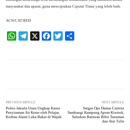
masyarakat dan aparat, guna menciptakan Ciputat Timur yang lebih baik.
ACN/CAT/RED
W
Te
X
Fa
T
S
ha
le
ce
wi
ha
ts
gr
bo
tte
re
A
a
ok
r
pp
m
Facebook
X
Pinterest
What
PREVIOUS ARTICLE
NEXT ARTICLE
Polres Jakarta Utara Ungkap Kasus
Satgas Ops Damai Cartenz
Penyiraman Air Keras oleh Pelajar,
Sambangi Kampung Apom Kiwirok,
Korban Alami Luka Bakar di Wajah
Salurkan Bantuan Bibit Tanaman
dan Alat Tulis