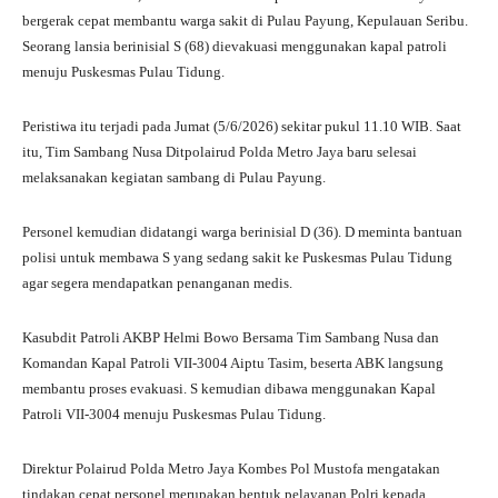
ts
gr
bo
tte
re
bergerak cepat membantu warga sakit di Pulau Payung, Kepulauan Seribu.
A
a
ok
r
Seorang lansia berinisial S (68) dievakuasi menggunakan kapal patroli
menuju Puskesmas Pulau Tidung.
pp
m
Peristiwa itu terjadi pada Jumat (5/6/2026) sekitar pukul 11.10 WIB. Saat
itu, Tim Sambang Nusa Ditpolairud Polda Metro Jaya baru selesai
melaksanakan kegiatan sambang di Pulau Payung.
Personel kemudian didatangi warga berinisial D (36). D meminta bantuan
polisi untuk membawa S yang sedang sakit ke Puskesmas Pulau Tidung
agar segera mendapatkan penanganan medis.
Kasubdit Patroli AKBP Helmi Bowo Bersama Tim Sambang Nusa dan
Komandan Kapal Patroli VII-3004 Aiptu Tasim, beserta ABK langsung
membantu proses evakuasi. S kemudian dibawa menggunakan Kapal
Patroli VII-3004 menuju Puskesmas Pulau Tidung.
Direktur Polairud Polda Metro Jaya Kombes Pol Mustofa mengatakan
tindakan cepat personel merupakan bentuk pelayanan Polri kepada