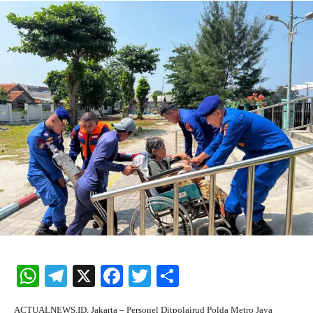
W
Te
X
Fa
T
S
ha
le
ce
wi
ha
ACTUALNEWS.ID, Jakarta – Personel Ditpolairud Polda Metro Jaya