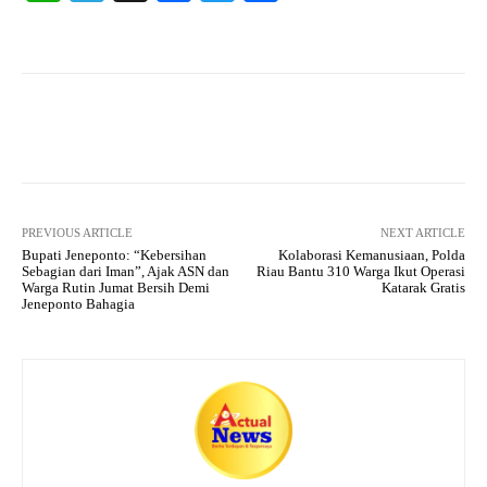
ha
le
ce
wi
ha
ts
gr
bo
tte
re
A
a
ok
r
pp
m
Facebook
X
Pinterest
What
PREVIOUS ARTICLE
NEXT ARTICLE
Bupati Jeneponto: “Kebersihan
Kolaborasi Kemanusiaan, Polda
Sebagian dari Iman”, Ajak ASN dan
Riau Bantu 310 Warga Ikut Operasi
Warga Rutin Jumat Bersih Demi
Katarak Gratis
Jeneponto Bahagia