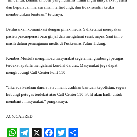
“Ini bentuk kehadiran Polri yang humanis. Kami ingin masyarakat pesisir
dan kepulauan merasa aman, terlindungi, dan tidak sendiri ketika
membutuhkan bantuan,” tuturnya.
Berdasarkan komunikasi dengan pihak medis, S diketahui merupakan
pasien pascaoperasi batu ginjal dan mengalami sesak napas. Saat ini, S
masih dalam penanganan medis di Puskesmas Pulau Tidung.
Kombes Mustofa mengimbau masyarakat segera menghubungi petugas
terdekat apabila mengalami kondisi darurat. Masyarakat juga dapat
menghubungi Call Center Polri 110.
“Jika ada keadaan darurat atau membutuhkan bantuan kepolisian, segera
hubungi petugas terdekat atau Call Center 110. Polri akan hadir untuk
membantu masyarakat,” pungkasnya.
ACN/CAT/RED
W
Te
X
Fa
T
S