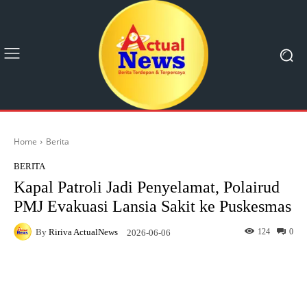
Home
Berita
BERITA
Kapal Patroli Jadi Penyelamat, Polairud
PMJ Evakuasi Lansia Sakit ke Puskesmas
By
Ririva ActualNews
124
0
2026-06-06
Facebook
X
Pinterest
What