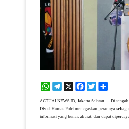
W
Te
X
Fa
T
S
ha
le
ce
wi
ha
ACTUALNEWS.ID, Jakarta Selatan — Di tengah dera
ts
gr
bo
tte
re
Divisi Humas Polri menegaskan perannya sebaga
A
a
ok
r
informasi yang benar, akurat, dan dapat dipercay
pp
m