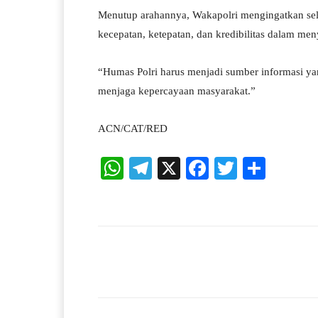
Menutup arahannya, Wakapolri mengingatkan sel
kecepatan, ketepatan, dan kredibilitas dalam me
“Humas Polri harus menjadi sumber informasi y
menjaga kepercayaan masyarakat.”
ACN/CAT/RED
W
Te
X
Fa
T
S
ha
le
ce
wi
ha
ts
gr
bo
tte
re
A
a
ok
r
pp
m
Facebook
X
Share