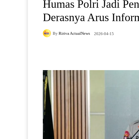
Humas Polri Jadi Pe
Derasnya Arus Infor
By
Ririva ActualNews
2026-04-15
Facebook
X
Pintere