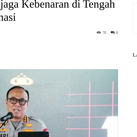
njaga Kebenaran di Tengah
masi
78
0
st
WhatsApp
L