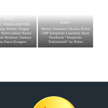
BERITA
BERITA
 PC HIKMAHBUDHI
ang Selatan: Jangan
Merasa Namanya Dicatut, Ketua
 Senior dalam Narasi
LMP Jeneponto Laporkan Akun
ak Berdasar, Saatnya
Facebook “Jeneponto
atu Pasca Kongres
Terkinidotid” ke Polres