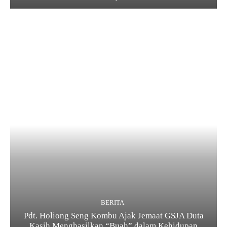
BERITA
Pdt. Holiong Seng Kombu Ajak Jemaat GSJA Duta
Kasih Menghasilkan “Buah” dalam Kehidupan