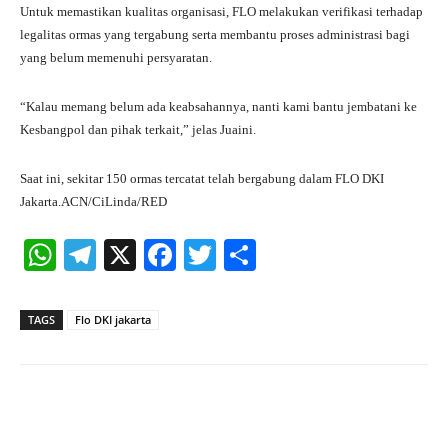
Untuk memastikan kualitas organisasi, FLO melakukan verifikasi terhadap
legalitas ormas yang tergabung serta membantu proses administrasi bagi
yang belum memenuhi persyaratan.
“Kalau memang belum ada keabsahannya, nanti kami bantu jembatani ke
Kesbangpol dan pihak terkait,” jelas Juaini.
Saat ini, sekitar 150 ormas tercatat telah bergabung dalam FLO DKI
Jakarta.ACN/CiLinda/RED
W
Te
X
Fa
T
S
ha
le
ce
wi
ha
ts
gr
bo
tte
re
TAGS
Flo DKI jakarta
A
a
ok
r
pp
m
Facebook
X
Pinterest
What