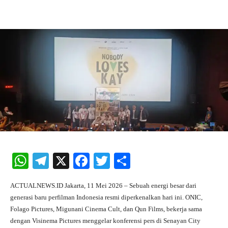
Facebook
X
Pinterest
What
W
Te
X
Fa
T
S
ha
le
ce
wi
ha
ACTUALNEWS.ID Jakarta, 11 Mei 2026 – Sebuah energi besar dari
ts
gr
bo
tte
re
generasi baru perfilman Indonesia resmi diperkenalkan hari ini. ONIC,
A
a
ok
r
Folago Pictures, Migunani Cinema Cult, dan Qun Films, bekerja sama
dengan Visinema Pictures menggelar konferensi pers di Senayan City
pp
m