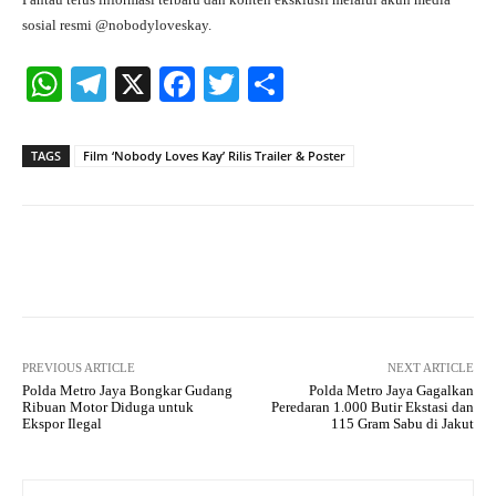
sosial resmi @nobodyloveskay.
W
Te
X
Fa
T
S
ha
le
ce
wi
ha
ts
gr
bo
tte
re
TAGS
Film ‘Nobody Loves Kay’ Rilis Trailer & Poster
A
a
ok
r
pp
m
Facebook
X
Pinterest
What
PREVIOUS ARTICLE
NEXT ARTICLE
Polda Metro Jaya Bongkar Gudang
Polda Metro Jaya Gagalkan
Ribuan Motor Diduga untuk
Peredaran 1.000 Butir Ekstasi dan
Ekspor Ilegal
115 Gram Sabu di Jakut