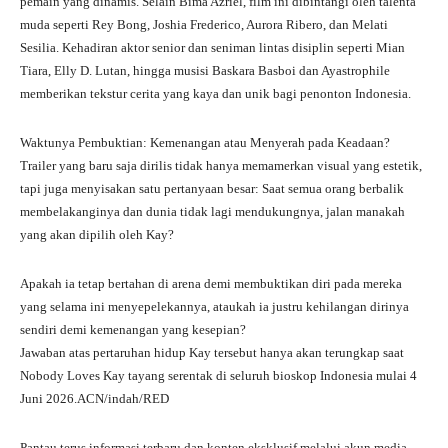
pemain yang dinamis. Selain Bima Azriel, film ini dibintangi oleh talenta
muda seperti Rey Bong, Joshia Frederico, Aurora Ribero, dan Melati
Sesilia. Kehadiran aktor senior dan seniman lintas disiplin seperti Mian
Tiara, Elly D. Lutan, hingga musisi Baskara Basboi dan Ayastrophile
memberikan tekstur cerita yang kaya dan unik bagi penonton Indonesia.
Waktunya Pembuktian: Kemenangan atau Menyerah pada Keadaan?
Trailer yang baru saja dirilis tidak hanya memamerkan visual yang estetik,
tapi juga menyisakan satu pertanyaan besar: Saat semua orang berbalik
membelakanginya dan dunia tidak lagi mendukungnya, jalan manakah
yang akan dipilih oleh Kay?
Apakah ia tetap bertahan di arena demi membuktikan diri pada mereka
yang selama ini menyepelekannya, ataukah ia justru kehilangan dirinya
sendiri demi kemenangan yang kesepian?
Jawaban atas pertaruhan hidup Kay tersebut hanya akan terungkap saat
Nobody Loves Kay tayang serentak di seluruh bioskop Indonesia mulai 4
Juni 2026.ACN/indah/RED
Pantau terus informasi terbaru dan konten eksklusif melalui akun media