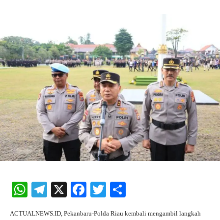
W
Te
X
Fa
T
S
ha
le
ce
wi
ha
ACTUALNEWS.ID, Pekanbaru-Polda Riau kembali mengambil langkah