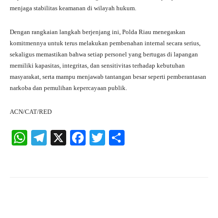
menjaga stabilitas keamanan di wilayah hukum.
Dengan rangkaian langkah berjenjang ini, Polda Riau menegaskan
komitmennya untuk terus melakukan pembenahan internal secara serius,
sekaligus memastikan bahwa setiap personel yang bertugas di lapangan
memiliki kapasitas, integritas, dan sensitivitas terhadap kebutuhan
masyarakat, serta mampu menjawab tantangan besar seperti pemberantasan
narkoba dan pemulihan kepercayaan publik.
ACN/CAT/RED
W
Te
X
Fa
T
S
ha
le
ce
wi
ha
ts
gr
bo
tte
re
A
a
ok
r
pp
m
Facebook
X
Pinterest
What