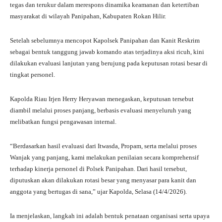
ts
gr
bo
tte
re
tegas dan terukur dalam merespons dinamika keamanan dan ketertiban
A
a
ok
r
masyarakat di wilayah Panipahan, Kabupaten Rokan Hilir.
pp
m
Setelah sebelumnya mencopot Kapolsek Panipahan dan Kanit Reskrim
sebagai bentuk tanggung jawab komando atas terjadinya aksi ricuh, kini
dilakukan evaluasi lanjutan yang berujung pada keputusan rotasi besar di
tingkat personel.
Kapolda Riau Irjen Herry Heryawan menegaskan, keputusan tersebut
diambil melalui proses panjang, berbasis evaluasi menyeluruh yang
melibatkan fungsi pengawasan internal.
“Berdasarkan hasil evaluasi dari Itwasda, Propam, serta melalui proses
Wanjak yang panjang, kami melakukan penilaian secara komprehensif
terhadap kinerja personel di Polsek Panipahan. Dari hasil tersebut,
diputuskan akan dilakukan rotasi besar yang menyasar para kanit dan
anggota yang bertugas di sana,” ujar Kapolda, Selasa (14/4/2026).
Ia menjelaskan, langkah ini adalah bentuk penataan organisasi serta upaya