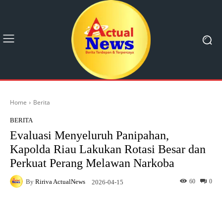
Home
Berita
BERITA
Evaluasi Menyeluruh Panipahan,
Kapolda Riau Lakukan Rotasi Besar dan
Perkuat Perang Melawan Narkoba
By
Ririva ActualNews
60
0
2026-04-15
Facebook
X
Pinterest
What