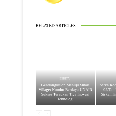
RELATED ARTICLES
BERITA
Gendongkulon Menuju Smart
Serka Rod
Village: Kombo Berdaya UNAIR
02/Tam
Sukses Terapkan Tiga Inovasi
Siskamli
Teknologi