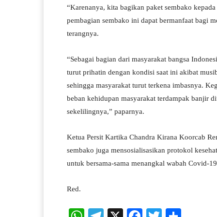
“Karenanya, kita bagikan paket sembako kepada 
pembagian sembako ini dapat bermanfaat bagi 
terangnya.
“Sebagai bagian dari masyarakat bangsa Indones
turut prihatin dengan kondisi saat ini akibat m
sehingga masyarakat turut terkena imbasnya. Keg
beban kehidupan masyarakat terdampak banjir di
sekelilingnya,” paparnya.
Ketua Persit Kartika Chandra Kirana Koorcab R
sembako juga mensosialisasikan protokol keseh
untuk bersama-sama menangkal wabah Covid-19 s
Red.
W
Te
X
Fa
T
S