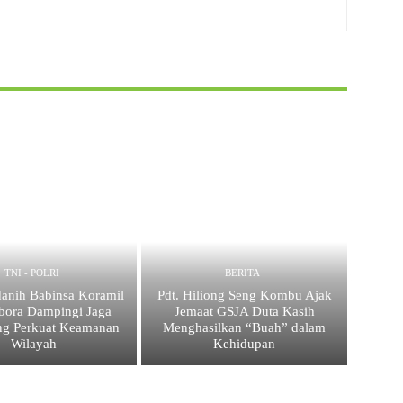
TNI - POLRI
BERITA
anih Babinsa Koramil
Pdt. Hiliong Seng Kombu Ajak
bora Dampingi Jaga
Jemaat GSJA Duta Kasih
ng Perkuat Keamanan
Menghasilkan “Buah” dalam
Wilayah
Kehidupan