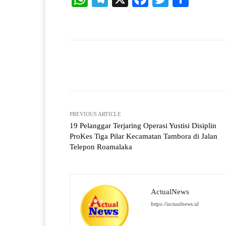
ha
le
ce
wi
ha
ts
gr
bo
tte
re
A
a
ok
r
pp
m
Facebook
X
Share
PREVIOUS ARTICLE
19 Pelanggar Terjaring Operasi Yustisi Disiplin
ProKes Tiga Pilar Kecamatan Tambora di Jalan
Telepon Roamalaka
ActualNews
https://actualnews.id