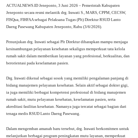
ha
le
ce
wi
ha
ACTUALNEWS.ID Jeneponto, 3 Juni 2026 – Pemerintah Kabupaten
ts
gr
bo
tte
re
Jeneponto secara resmi melantik drg. Irawati S., MARS, CPPM, CECSW,
A
a
ok
r
FISQua, FIHFAA sebagai Pelaksana Tugas (Plt) Direktur RSUD Lanto
Daeng Pasewang Kabupaten Jeneponto, Rabu (3/6/2026).
pp
m
Penunjukan drg. Irawati sebagai Plt Direktur diharapkan mampu menjaga
kesinambungan pelayanan kesehatan sekaligus memperkuat tata kelola
rumah sakit dalam memberikan layanan yang profesional, berkualitas, dan
berorientasi pada keselamatan pasien.
Drg. Irawati dikenal sebagai sosok yang memiliki pengalaman panjang di
bidang manajemen pelayanan kesehatan. Selain aktif sebagai dokter gigi,
ia juga memiliki berbagai kompetensi profesional di bidang manajemen
rumah sakit, mutu pelayanan kesehatan, keselamatan pasien, serta
akreditasi fasilitas kesehatan. Namanya juga tercatat sebagai bagian dari
tenaga medis RSUD Lanto Daeng Pasewang.
Dalam mengemban amanah baru tersebut, drg. Irawati berkomitmen untuk
melanjutkan berbagai program peningkatan mutu layanan, memperkuat