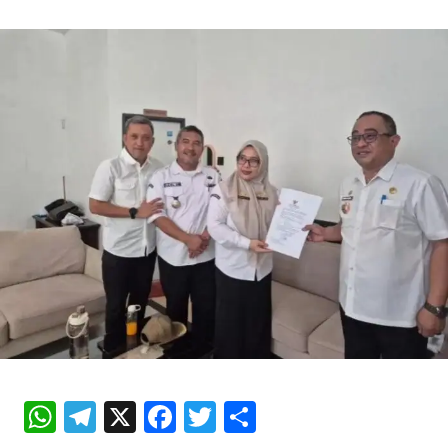
W
Te
X
Fa
T
S