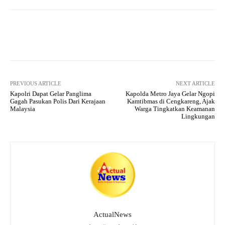
pp
m
Facebook
X
Pinterest
What
PREVIOUS ARTICLE
NEXT ARTICLE
Kapolri Dapat Gelar Panglima
Kapolda Metro Jaya Gelar Ngopi
Gagah Pasukan Polis Dari Kerajaan
Kamtibmas di Cengkareng, Ajak
Malaysia
Warga Tingkatkan Keamanan
Lingkungan
ActualNews