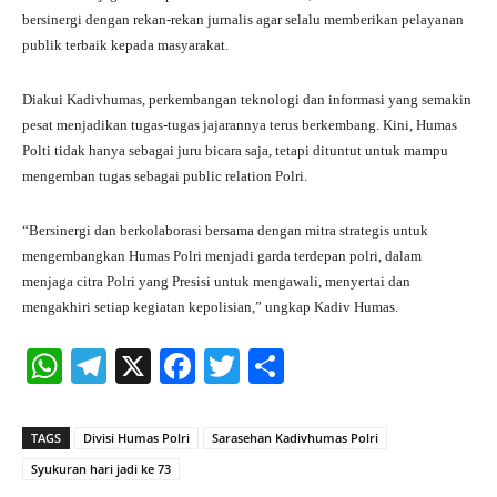
bersinergi dengan rekan-rekan jurnalis agar selalu memberikan pelayanan
publik terbaik kepada masyarakat.
Diakui Kadivhumas, perkembangan teknologi dan informasi yang semakin
pesat menjadikan tugas-tugas jajarannya terus berkembang. Kini, Humas
Polti tidak hanya sebagai juru bicara saja, tetapi dituntut untuk mampu
mengemban tugas sebagai public relation Polri.
“Bersinergi dan berkolaborasi bersama dengan mitra strategis untuk
mengembangkan Humas Polri menjadi garda terdepan polri, dalam
menjaga citra Polri yang Presisi untuk mengawali, menyertai dan
mengakhiri setiap kegiatan kepolisian,” ungkap Kadiv Humas.
W
Te
X
Fa
T
S
ha
le
ce
wi
ha
ts
gr
bo
tte
re
TAGS
Divisi Humas Polri
Sarasehan Kadivhumas Polri
A
a
ok
r
Syukuran hari jadi ke 73