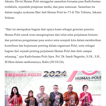
Jakarta. Divisi Humas Polri menggelar sarasehan bersama para Kadivhumas
ts
gr
bo
tte
re
terdahulu, sejumlah pimpinan media, dan para wartawan. Sarasehan itu
A
a
ok
r
dalam rangka syukuran Hari Jadi Humas Polri ke-73 di The Tribrata, Jakarta
Selatan.
pp
m
“Hari ini merupakan bagian dari upaya kami sebagai generasi penerus
Humas Polri untuk terus menginspirasi dari nilai-nilai perjalanan historis
dan peristiwa pengalaman para senior serta sesepuh kita dalam memberikan
kontribusi dan keputusan penting dalam organisasi Polri, serta sebagai
bagian dari sejarah penting perjalanan Humas Polri dari dulu sampai
sekarang,” ujar Kadivhumas Polri Irjen. Pol. Dr. Sandi Nugroho, S.I.K., S.H.,
M.Hum dalam sambutannya, Rabu (30/10/24).