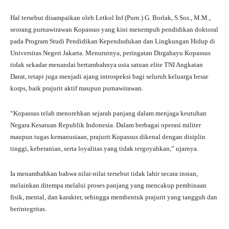
Hal tersebut disampaikan oleh Letkol Inf (Purn.) G. Borlak, S.Sos., M.M.,
seorang purnawirawan Kopassus yang kini menempuh pendidikan doktoral
pada Program Studi Pendidikan Kependudukan dan Lingkungan Hidup di
Universitas Negeri Jakarta. Menurutnya, peringatan Dirgahayu Kopassus
tidak sekadar menandai bertambahnya usia satuan elite TNI Angkatan
Darat, tetapi juga menjadi ajang introspeksi bagi seluruh keluarga besar
korps, baik prajurit aktif maupun purnawirawan.
“Kopassus telah menorehkan sejarah panjang dalam menjaga keutuhan
Negara Kesatuan Republik Indonesia. Dalam berbagai operasi militer
maupun tugas kemanusiaan, prajurit Kopassus dikenal dengan disiplin
tinggi, keberanian, serta loyalitas yang tidak tergoyahkan,” ujarnya.
Ia menambahkan bahwa nilai-nilai tersebut tidak lahir secara instan,
melainkan ditempa melalui proses panjang yang mencakup pembinaan
fisik, mental, dan karakter, sehingga membentuk prajurit yang tangguh dan
berintegritas.