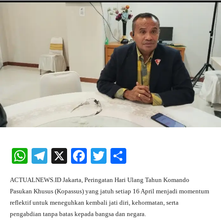
W
Te
X
Fa
T
S
ha
le
ce
wi
ha
ACTUALNEWS.ID Jakarta, Peringatan Hari Ulang Tahun Komando
ts
gr
bo
tte
re
Pasukan Khusus (Kopassus) yang jatuh setiap 16 April menjadi momentum
A
a
ok
r
reflektif untuk meneguhkan kembali jati diri, kehormatan, serta
pengabdian tanpa batas kepada bangsa dan negara.
pp
m