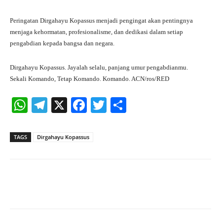
Peringatan Dirgahayu Kopassus menjadi pengingat akan pentingnya
menjaga kehormatan, profesionalisme, dan dedikasi dalam setiap
pengabdian kepada bangsa dan negara.
Dirgahayu Kopassus. Jayalah selalu, panjang umur pengabdianmu.
Sekali Komando, Tetap Komando. Komando. ACN/ros/RED
W
Te
X
Fa
T
S
ha
le
ce
wi
ha
ts
gr
bo
tte
re
TAGS
Dirgahayu Kopassus
A
a
ok
r
pp
m
Facebook
X
Pinterest
What