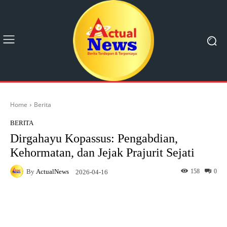
Home
Berita
BERITA
Dirgahayu Kopassus: Pengabdian,
Kehormatan, dan Jejak Prajurit Sejati
By
ActualNews
158
0
2026-04-16
Facebook
X
Pinterest
What