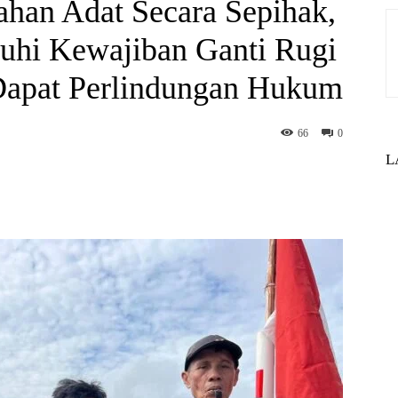
han Adat Secara Sepihak,
uhi Kewajiban Ganti Rugi
Dapat Perlindungan Hukum
66
0
L
st
WhatsApp