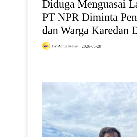
Diduga Menguasai La
PT NPR Diminta Pen
dan Warga Karedan 
By
ActualNews
2026-06-29
Facebook
X
Pintere