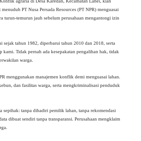
 Konflik agraria di Desa Karedan, Kecamatan Lahei, kian
t menuduh PT Nusa Persada Resources (PT NPR) menguasai
cara turun-temurun jauh sebelum perusahaan mengantongi izin
 sejak tahun 1982, diperbarui tahun 2010 dan 2018, serta
up kami. Tidak pernah ada kesepakatan pengalihan hak, tidak
perwakilan warga.
PR menggunakan manajemen konflik demi menguasai lahan.
un, dan fasilitas warga, serta mengkriminalisasi penduduk
a sepihak: tanpa dihadiri pemilik lahan, tanpa rekomendasi
data dibuat sendiri tanpa transparansi. Perusahaan mengklaim
rga.