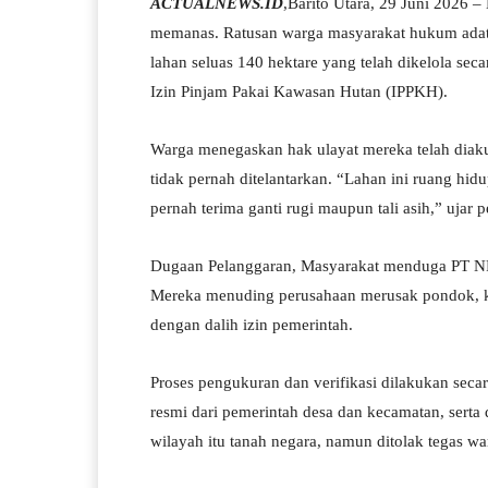
ACTUALNEWS.ID
,Barito Utara, 29 Juni 2026 –
ts
gr
bo
tte
re
memanas. Ratusan warga masyarakat hukum ada
A
a
ok
r
lahan seluas 140 hektare yang telah dikelola se
pp
m
Izin Pinjam Pakai Kawasan Hutan (IPPKH).
Warga menegaskan hak ulayat mereka telah diakui
tidak pernah ditelantarkan. “Lahan ini ruang hid
pernah terima ganti rugi maupun tali asih,” ujar 
Dugaan Pelanggaran, Masyarakat menduga PT N
Mereka menuding perusahaan merusak pondok, keb
dengan dalih izin pemerintah.
Proses pengukuran dan verifikasi dilakukan secar
resmi dari pemerintah desa dan kecamatan, serta 
wilayah itu tanah negara, namun ditolak tegas wa