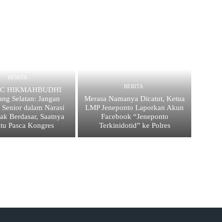
BERITA
BERITA
 PC HIKMAHBUDHI
ang Selatan: Jangan
Merasa Namanya Dicatut, Ketua
 Senior dalam Narasi
LMP Jeneponto Laporkan Akun
ak Berdasar, Saatnya
Facebook “Jeneponto
atu Pasca Kongres
Terkinidotid” ke Polres