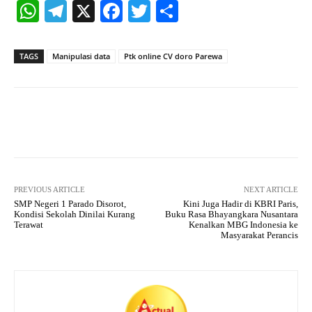
W
Te
X
Fa
T
S
ha
le
ce
wi
ha
ts
gr
bo
tte
re
TAGS
Manipulasi data
Ptk online CV doro Parewa
A
a
ok
r
pp
m
Facebook
X
Pinterest
What
PREVIOUS ARTICLE
NEXT ARTICLE
SMP Negeri 1 Parado Disorot,
Kini Juga Hadir di KBRI Paris,
Kondisi Sekolah Dinilai Kurang
Buku Rasa Bhayangkara Nusantara
Terawat
Kenalkan MBG Indonesia ke
Masyarakat Perancis