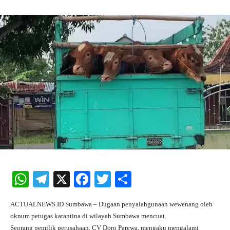
W
Te
X
Fa
T
S
ha
le
ce
wi
ha
ACTUALNEWS.ID Sumbawa – Dugaan penyalahgunaan wewenang oleh
ts
gr
bo
tte
re
oknum petugas karantina di wilayah Sumbawa mencuat.
A
a
ok
r
Seorang pemilik perusahaan, CV Doro Parewa, mengaku mengalami