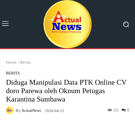
Home
Berita
BERITA
Diduga Manipulasi Data PTK Online CV
doro Parewa oleh Oknum Petugas
Karantina Sumbawa
By
ActualNews
111
0
2026-04-15
Facebook
X
Pinterest
What