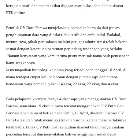
kerugian moril dan materi akibat dugaan manipulasi data dalam sistem
pp
m
PTK online.
Pemilik CV Doro Parewa menjelaskan, persoalan bermula dari proses
penghimpunan data yang dinilai tidak tertib dan amburadul. Padahal,
menurutnya, pihak perusahaan melalui petugas administrasi telah bekerja
sesuai dengan ketentuan peraturan perundang-undangan yang berlaku.
‘Namun kenyataan yang kami terima justru merusak nama baik perusahaan
kami’ ungkapnya.
Ia memaparkan kronologi kejadian yang terjadi pada tanggal 10 April, di
mana terdapat empat kali pelaporan dengan jumlah sapi dan nomor
kendaraan yang berbeda, yakni 14 ekor, 22 ekor, 22 ekor, dan 4 ekor.
Pada pelaporan keempat, hanya 4 ekor sapi yang menggunakan CV Doro
Parewa, sementara 19 ekor lainnya tercatat menggunakan CV Putri Gati.
Permasalahan muncul ketika pada Sabtu, 11 April, diketahui bahwa CV
Putri Gati sudah tidak memiliki izin operasional karena masa berlakunya
telah habis. Pihak CV Putri Gati kemudian disebut telah menyelesaikan
persoalan tersebut dan menyatakan bahwa pengiriman sudah dapat