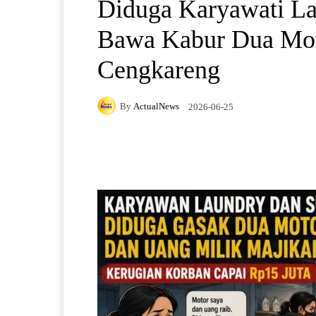
Diduga Karyawati L
Bawa Kabur Dua Mot
Cengkareng
By
ActualNews
2026-06-25
Facebook
X
Pintere