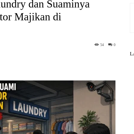
aundry dan Suaminya
or Majikan di
54
0
L
st
WhatsApp