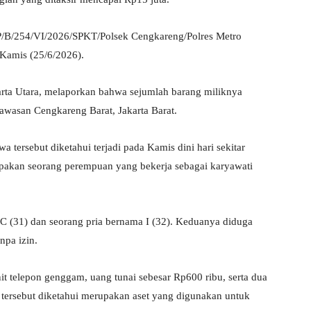
LP/B/254/VI/2026/SPKT/Polsek Cengkareng/Polres Metro
 Kamis (25/6/2026).
akarta Utara, melaporkan bahwa sejumlah barang miliknya
kawasan Cengkareng Barat, Jakarta Barat.
a tersebut diketahui terjadi pada Kamis dini hari sekitar
akan seorang perempuan yang bekerja sebagai karyawati
l YC (31) dan seorang pria bernama I (32). Keduanya diduga
npa izin.
nit telepon genggam, uang tunai sebesar Rp600 ribu, serta dua
tersebut diketahui merupakan aset yang digunakan untuk