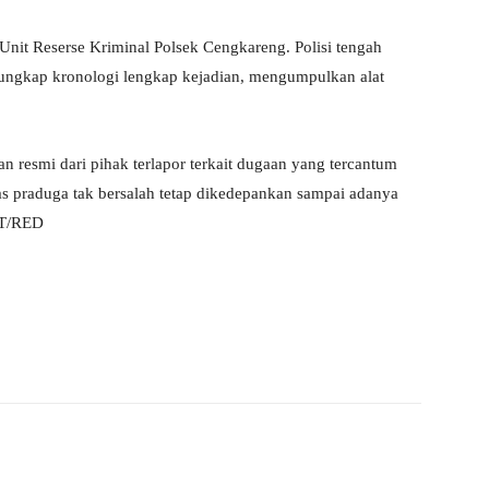
 Unit Reserse Kriminal Polsek Cengkareng. Polisi tengah
gungkap kronologi lengkap kejadian, mengumpulkan alat
an resmi dari pihak terlapor terkait dugaan yang tercantum
asas praduga tak bersalah tetap dikedepankan sampai adanya
BT/RED
Pinterest
WhatsApp