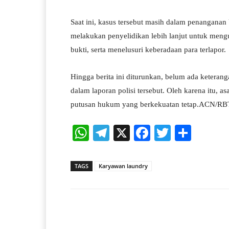
Saat ini, kasus tersebut masih dalam penanganan
melakukan penyelidikan lebih lanjut untuk men
bukti, serta menelusuri keberadaan para terlapor.
Hingga berita ini diturunkan, belum ada keterang
dalam laporan polisi tersebut. Oleh karena itu, 
putusan hukum yang berkekuatan tetap.ACN/R
W
Te
X
Fa
T
S
ha
le
ce
wi
ha
ts
gr
bo
tte
re
TAGS
Karyawan laundry
A
a
ok
r
pp
m
Facebook
X
Share