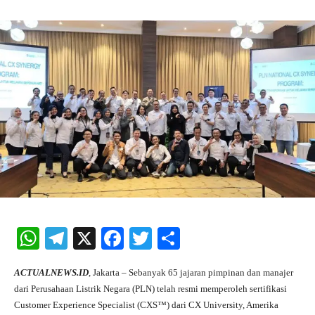
W
Te
X
Fa
T
S
ha
le
ce
wi
ha
ACTUALNEWS.ID
, Jakarta – Sebanyak 65 jajaran pimpinan dan manajer
ts
gr
bo
tte
re
dari Perusahaan Listrik Negara (PLN) telah resmi memperoleh sertifikasi
A
a
ok
r
Customer Experience Specialist (CXS™) dari CX University, Amerika