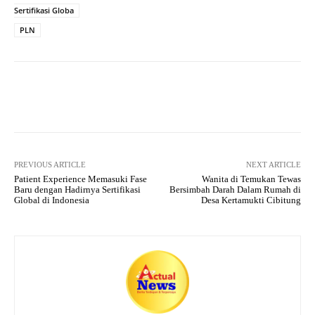
pp
m
Sertifikasi Globa
PLN
Facebook
X
Pinterest
What
PREVIOUS ARTICLE
NEXT ARTICLE
Patient Experience Memasuki Fase
Wanita di Temukan Tewas
Baru dengan Hadirnya Sertifikasi
Bersimbah Darah Dalam Rumah di
Global di Indonesia
Desa Kertamukti Cibitung