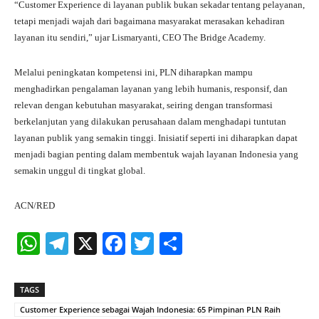
“Customer Experience di layanan publik bukan sekadar tentang pelayanan,
tetapi menjadi wajah dari bagaimana masyarakat merasakan kehadiran
layanan itu sendiri,” ujar Lismaryanti, CEO The Bridge Academy.
Melalui peningkatan kompetensi ini, PLN diharapkan mampu
menghadirkan pengalaman layanan yang lebih humanis, responsif, dan
relevan dengan kebutuhan masyarakat, seiring dengan transformasi
berkelanjutan yang dilakukan perusahaan dalam menghadapi tuntutan
layanan publik yang semakin tinggi. Inisiatif seperti ini diharapkan dapat
menjadi bagian penting dalam membentuk wajah layanan Indonesia yang
semakin unggul di tingkat global.
ACN/RED
W
Te
X
Fa
T
S
ha
le
ce
wi
ha
ts
gr
bo
tte
re
TAGS
A
a
ok
r
Customer Experience sebagai Wajah Indonesia: 65 Pimpinan PLN Raih