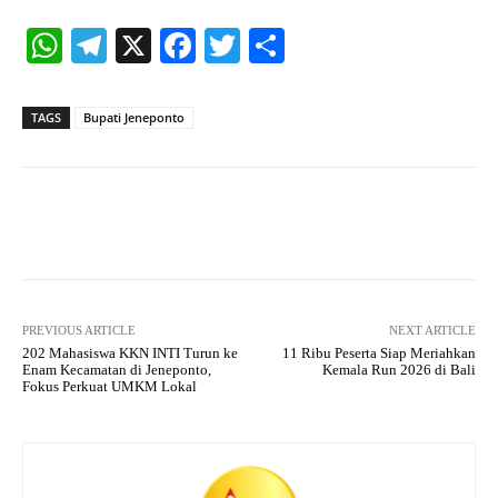
W
Te
X
Fa
T
S
ha
le
ce
wi
ha
ts
gr
bo
tte
re
TAGS
Bupati Jeneponto
A
a
ok
r
pp
m
Facebook
X
Pinterest
What
PREVIOUS ARTICLE
NEXT ARTICLE
202 Mahasiswa KKN INTI Turun ke
11 Ribu Peserta Siap Meriahkan
Enam Kecamatan di Jeneponto,
Kemala Run 2026 di Bali
Fokus Perkuat UMKM Lokal