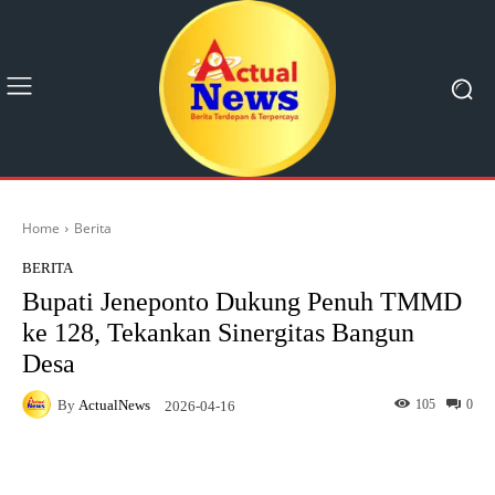
Home
Berita
BERITA
Bupati Jeneponto Dukung Penuh TMMD
ke 128, Tekankan Sinergitas Bangun
Desa
By
ActualNews
105
0
2026-04-16
Facebook
X
Pinterest
What