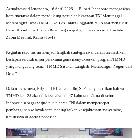
ha
le
ce
wi
ha
Actualnews.id Jeneponto, 16 April 2026 — Bupati Jeneponto menegaskan
ts
gr
bo
tte
re
komitmennya dalam mendukung penuh pelaksanaan TNI Manunggal
A
a
ok
r
Membangun Desa (TMMD) ke-128 Tahun Anggaran 2026 saat mengikuti
Rapat Koordinasi Teknis (Rakornis) yang digelar secara virtual melalui
pp
m
Zoom Meeting, Kamis (16/4).
Kegiatan rakornis ini menjadi langkah strategis awal dalam memastikan
kesiapan seluruh unsur pelaksana guna menyukseskan program TMMD
yang mengusung tema “TMMD Satukan Langkah, Membangun Negeri dari
Desa.”
Dalam arahannya, Brigjen TNI Jamaluddin, S.IP menyampaikan bahwa
TMMD ke-128 akan dilaksanakan di 47 kabupaten/kota di seluruh
Indonesia sebagai wujud nyata peran TNI dalam mempercepat
pembangunan wilayah serta meningkatkan kesejahteraan masyarakat,
khususnya di daerah pedesaan.