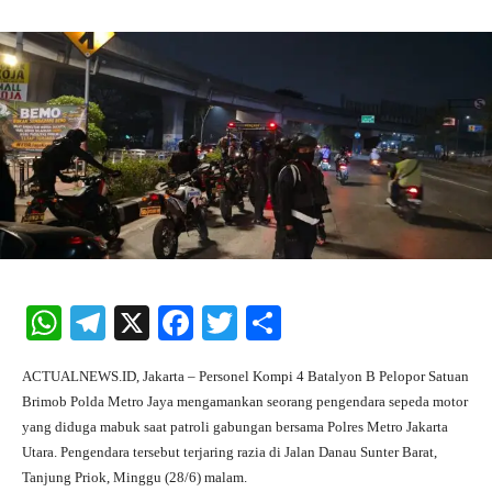
W
Te
X
Fa
T
S
ha
le
ce
wi
ha
ACTUALNEWS.ID, Jakarta – Personel Kompi 4 Batalyon B Pelopor Satuan
ts
gr
bo
tte
re
Brimob Polda Metro Jaya mengamankan seorang pengendara sepeda motor
A
a
ok
r
yang diduga mabuk saat patroli gabungan bersama Polres Metro Jakarta
Utara. Pengendara tersebut terjaring razia di Jalan Danau Sunter Barat,
pp
m
Tanjung Priok, Minggu (28/6) malam.