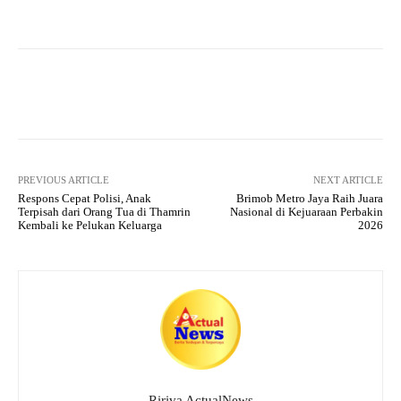
ha
le
ce
wi
ha
ts
gr
bo
tte
re
A
a
ok
r
pp
m
Facebook
X
Pinterest
What
PREVIOUS ARTICLE
NEXT ARTICLE
Respons Cepat Polisi, Anak
Brimob Metro Jaya Raih Juara
Terpisah dari Orang Tua di Thamrin
Nasional di Kejuaraan Perbakin
Kembali ke Pelukan Keluarga
2026
Ririva ActualNews