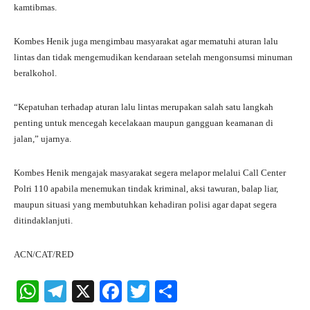
kamtibmas.
Kombes Henik juga mengimbau masyarakat agar mematuhi aturan lalu
lintas dan tidak mengemudikan kendaraan setelah mengonsumsi minuman
beralkohol.
“Kepatuhan terhadap aturan lalu lintas merupakan salah satu langkah
penting untuk mencegah kecelakaan maupun gangguan keamanan di
jalan,” ujarnya.
Kombes Henik mengajak masyarakat segera melapor melalui Call Center
Polri 110 apabila menemukan tindak kriminal, aksi tawuran, balap liar,
maupun situasi yang membutuhkan kehadiran polisi agar dapat segera
ditindaklanjuti.
ACN/CAT/RED
W
Te
X
Fa
T
S