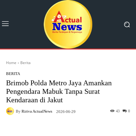
Home
Berita
BERITA
Brimob Polda Metro Jaya Amankan
Pengendara Mabuk Tanpa Surat
Kendaraan di Jakut
By
Ririva ActualNews
43
0
2026-06-29
Facebook
X
Pinterest
What