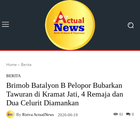
Home
Berita
BERITA
Brimob Batalyon B Pelopor Bubarkan
Tawuran di Kramat Jati, 4 Remaja dan
Dua Celurit Diamankan
By
Ririva ActualNews
61
0
2026-06-19
Facebook
X
Pinterest
What