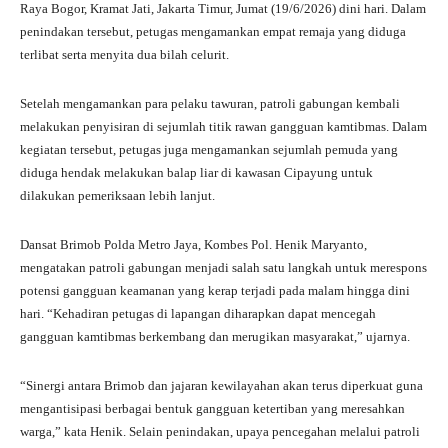
Raya Bogor, Kramat Jati, Jakarta Timur, Jumat (19/6/2026) dini hari. Dalam
pp
m
penindakan tersebut, petugas mengamankan empat remaja yang diduga
terlibat serta menyita dua bilah celurit.
Setelah mengamankan para pelaku tawuran, patroli gabungan kembali
melakukan penyisiran di sejumlah titik rawan gangguan kamtibmas. Dalam
kegiatan tersebut, petugas juga mengamankan sejumlah pemuda yang
diduga hendak melakukan balap liar di kawasan Cipayung untuk
dilakukan pemeriksaan lebih lanjut.
Dansat Brimob Polda Metro Jaya, Kombes Pol. Henik Maryanto,
mengatakan patroli gabungan menjadi salah satu langkah untuk merespons
potensi gangguan keamanan yang kerap terjadi pada malam hingga dini
hari. “Kehadiran petugas di lapangan diharapkan dapat mencegah
gangguan kamtibmas berkembang dan merugikan masyarakat,” ujarnya.
“Sinergi antara Brimob dan jajaran kewilayahan akan terus diperkuat guna
mengantisipasi berbagai bentuk gangguan ketertiban yang meresahkan
warga,” kata Henik. Selain penindakan, upaya pencegahan melalui patroli