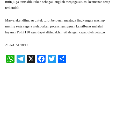
rutin juga terus dilakukan sebagai langkah menjaga situasi keamanan tetap
terkendali.
Masyarakat diimbau untuk turut berperan menjaga lingkungan masing-
masing serta segera melaporkan potensi gangguan kamtibmas melalui
layanan Polri 110 agar dapat ditindaklanjuti dengan cepat oleh petugas.
ACN/CAT/RED
W
Te
X
Fa
T
S
ha
le
ce
wi
ha
ts
gr
bo
tte
re
A
a
ok
r
pp
m
Facebook
X
Pinterest
What