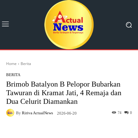
Home
Berita
BERITA
Brimob Batalyon B Pelopor Bubarkan
Tawuran di Kramat Jati, 4 Remaja dan
Dua Celurit Diamankan
By
Ririva ActualNews
74
0
2026-06-20
Facebook
X
Pinterest
What