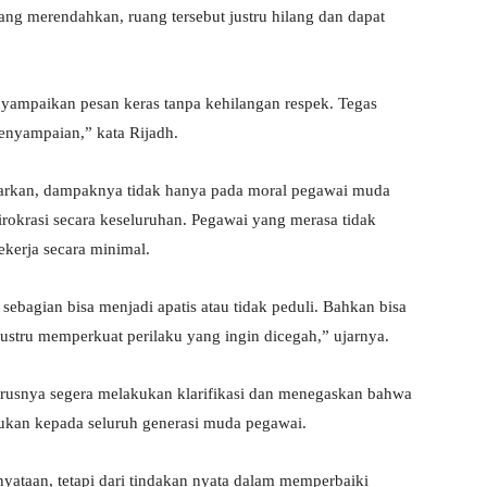
yang merendahkan, ruang tersebut justru hilang dan dapat
ampaikan pesan keras tanpa kehilangan respek. Tegas
penyampaian,” kata Rijadh.
ibiarkan, dampaknya tidak hanya pada moral pegawai muda
 birokrasi secara keseluruhan. Pegawai yang merasa tidak
ekerja secara minimal.
sebagian bisa menjadi apatis atau tidak peduli. Bahkan bisa
f justru memperkuat perilaku yang ingin dicegah,” ujarnya.
harusnya segera melakukan klarifikasi dan menegaskan bahwa
bukan kepada seluruh generasi muda pegawai.
nyataan, tetapi dari tindakan nyata dalam memperbaiki