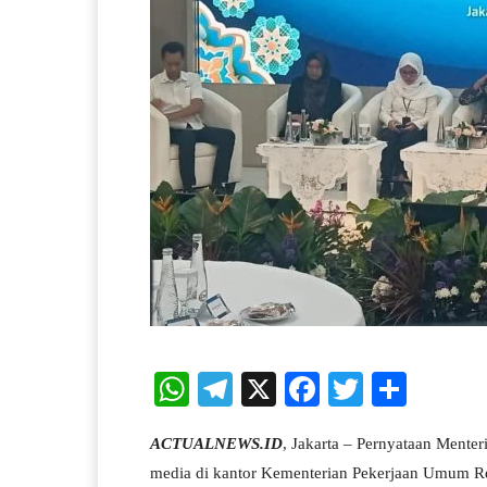
W
Te
X
Fa
T
S
ha
le
ce
wi
ha
ACTUALNEWS.ID
, Jakarta – Pernyataan Ment
ts
gr
bo
tte
re
media di kantor Kementerian Pekerjaan Umum R