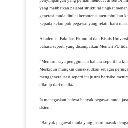
penyimpangan yang pernah mencuat di sektor in
yang melibatkan pejabat struktural tingkat menen
generasi muda dinilai berpotensi menimbulkan ke
kepada kelompok pegawai yang relatif baru masu
Akademisi Fakultas Ekonomi dan Bisnis Universi
bahasa seperti yang disampaikan Menteri PU tida
“Menurut saya penggunaan bahasa seperti itu ku
Meskipun mungkin dimaksudkan sebagai peringat
menggeneralisasi seperti itu justru berisiko men
dikutip dari media.
Ia menegaskan bahwa banyak pegawai muda justr
sistem.
“Banyak pegawai muda yang justru masuk dengan