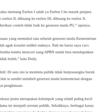
kalau memang Eselon I salah ya Eselon I itu masuk penjara.
eselon II, dibuang ke eselon III, dibuang ke eselon X.
mberikan contoh tidak baik ke generasi muda PU,” ujarnya.
hinaan yang memukul rata seluruh generasi muda Kementerian
h agak konslet sedikit otaknya. Nah itu harus saya cuci.
berlomba-lomba mencuri uang APBN untuk bisa mendapatkan
 tidak boleh,” kata Dody.
if. Di satu sisi ia meminta publik tidak berprasangka buruk
lain ia sendiri melabeli generasi muda kementerian dengan
gai penghinaan.
rokrasi justru merupakan kelompok yang relatif paling kecil
lama ini menjadi sorotan publik. Sebaliknya, berbagai kasus