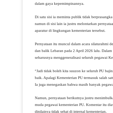
A
a
ok
r
dalam gaya kepemimpinannya.
pp
m
Di satu sisi ia meminta publik tidak berprasang
namun di sisi lain ia justru melontarkan pernya
aparatur di lingkungan kementerian tersebut.
Pernyataan itu muncul dalam acara silaturahmi
dan balik Lebaran pada 2 April 2026 lalu. Dala
seharusnya menggeneralisasi seluruh pegawai Ke
“Jadi tidak boleh kita suuzon ke seluruh PU bajin
baik. Apalagi Kementerian PU termasuk salah sat
Ia juga menegaskan bahwa masih banyak pegawai d
Namun, pernyataan berikutnya justru menimbulka
muda pegawai kementerian PU. Komentar itu dia
dinilainya tidak sehat di internal kementerian.