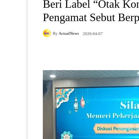
Beri Label “Otak Kon
Pengamat Sebut Berp
By
ActualNews
2026-04-07
Facebook
X
Pintere