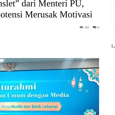
slet” dari Menteri PU,
otensi Merusak Motivasi
145
0
st
WhatsApp
L