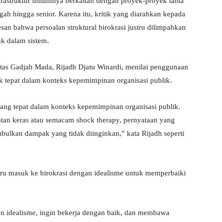
frastruktur umumnya berkaitan dengan proyek-proyek lama
gah hingga senior. Karena itu, kritik yang diarahkan kepada
san bahwa persoalan struktural birokrasi justru dilimpahkan
k dalam sistem.
tas Gadjah Mada, Rijadh Djatu Winardi, menilai penggunaan
k tepat dalam konteks kepemimpinan organisasi publik.
rang tepat dalam konteks kepemimpinan organisasi publik.
an keras atau semacam shock therapy, pernyataan yang
imbulkan dampak yang tidak diinginkan,” kata Rijadh seperti
u masuk ke birokrasi dengan idealisme untuk memperbaiki
 idealisme, ingin bekerja dengan baik, dan membawa