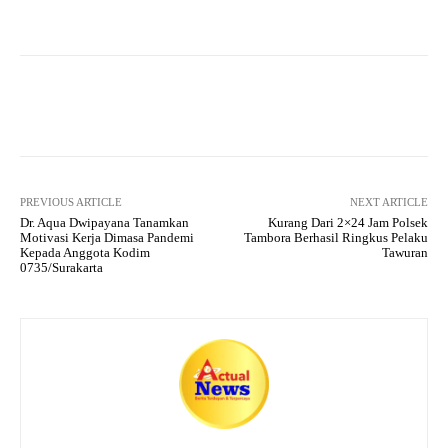
ha
le
ce
wi
ha
ts
gr
bo
tte
re
A
a
ok
r
pp
m
Facebook
X
Pinterest
What
PREVIOUS ARTICLE
NEXT ARTICLE
Dr. Aqua Dwipayana Tanamkan
Kurang Dari 2×24 Jam Polsek
Motivasi Kerja Dimasa Pandemi
Tambora Berhasil Ringkus Pelaku
Kepada Anggota Kodim
Tawuran
0735/Surakarta