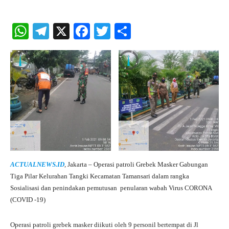
W
Te
X
Fa
T
S
ha
le
ce
wi
ha
ts
gr
bo
tte
re
A
a
ok
r
pp
m
ACTUALNEWS.ID
, Jakarta – Operasi patroli Grebek Masker Gabungan
Tiga Pilar Kelurahan Tangki Kecamatan Tamansari dalam rangka
Sosialisasi dan penindakan pemutusan penularan wabah Virus CORONA
(COVID -19)
Operasi patroli grebek masker diikuti oleh 9 personil bertempat di Jl