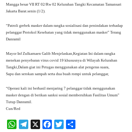
Mangga besar VII RT 02/Rw 02 Kelurahan Tangki Kecamatan Tamansari
Jakarta Barat.senin (1/2).
“Patroli grebek masker dalam rangka sosialisasi dan penindakan terhadap
pelanggar Protokol Kesehatan yang tidak menggunakan masker” Terang
Danramil
Mayor Inf Zulkarnaen Galib Menjelaskan,Kegiatan Ini dalam rangka
menekan penyebaran virus covid 19 khususnya di Wilayah Kelurahan
Tangki,Dalam giat ini Petugas menggunakan alat pengeras suara,
Sapu dan serokan sampah serta dua buah rompi untuk pelanggar,
“Operasi kali ini berhasil menjaring 7 pelanggar tidak menggunakan
masker dengan di berikan sanksi sosial membersihkan Fasilitas Umum”
Tutup Danramil.
Cun/Red
W
Te
X
Fa
T
S