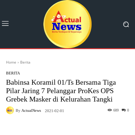
Home
Berita
BERITA
Babinsa Koramil 01/Ts Bersama Tiga
Pilar Jaring 7 Pelanggar ProKes OPS
Grebek Masker di Kelurahan Tangki
By
ActualNews
689
0
2021-02-01
Facebook
X
Pinterest
What