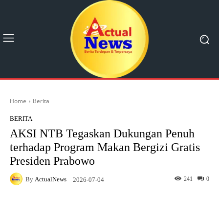
Home
Berita
BERITA
AKSI NTB Tegaskan Dukungan Penuh
terhadap Program Makan Bergizi Gratis
Presiden Prabowo
By
ActualNews
241
0
2026-07-04
Facebook
X
Pinterest
What