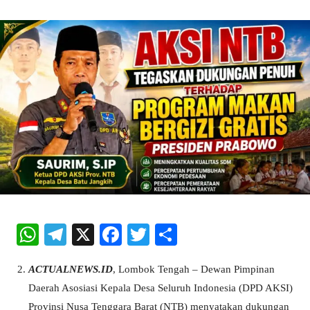
W
Te
X
Fa
T
S
ha
le
ce
wi
ha
ACTUALNEWS.ID
, Lombok Tengah – Dewan Pimpinan
ts
gr
bo
tte
re
Daerah Asosiasi Kepala Desa Seluruh Indonesia (DPD AKSI)
A
a
ok
r
Provinsi Nusa Tenggara Barat (NTB) menyatakan dukungan