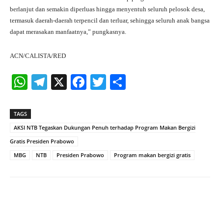
berlanjut dan semakin diperluas hingga menyentuh seluruh pelosok desa,
termasuk daerah-daerah terpencil dan terluar, sehingga seluruh anak bangsa
dapat merasakan manfaatnya,” pungkasnya.
ACN/CALISTA/RED
W
Te
X
Fa
T
S
ha
le
ce
wi
ha
ts
gr
bo
tte
re
TAGS
A
a
ok
r
AKSI NTB Tegaskan Dukungan Penuh terhadap Program Makan Bergizi
pp
m
Gratis Presiden Prabowo
MBG
NTB
Presiden Prabowo
Program makan bergizi gratis
Facebook
X
Pinterest
What