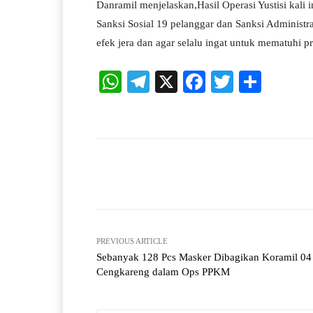
Danramil menjelaskan,Hasil Operasi Yustisi kali
Sanksi Sosial 19 pelanggar dan Sanksi Administ
efek jera dan agar selalu ingat untuk mematuhi p
W
Te
X
Fa
T
S
ha
le
ce
wi
ha
ts
gr
bo
tte
re
A
a
ok
r
pp
m
Facebook
X
Share
PREVIOUS ARTICLE
Sebanyak 128 Pcs Masker Dibagikan Koramil 04
Cengkareng dalam Ops PPKM