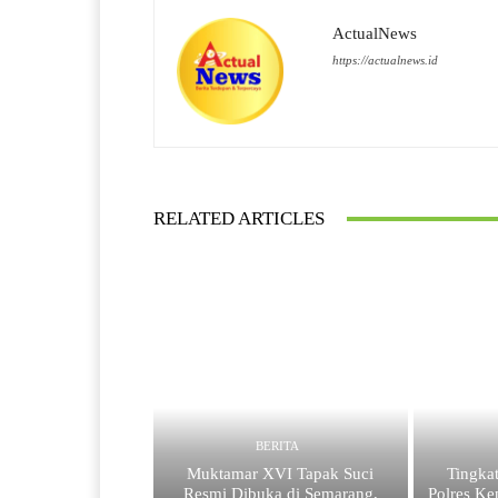
ActualNews
https://actualnews.id
RELATED ARTICLES
BERITA
Muktamar XVI Tapak Suci
Tingka
Resmi Dibuka di Semarang,
Polres Ke