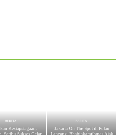
BERITA
BERITA
tkan Kesiapsiagaan,
Jakarta On The Spot di Pulau
p. Seribu Sukses Gelar
Lancang, Bhabinkamtibmas Ajak