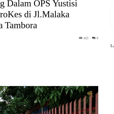
ng Dalam OPS Yustisi
roKes di Jl.Malaka
a Tambora
423
0
L
st
WhatsApp