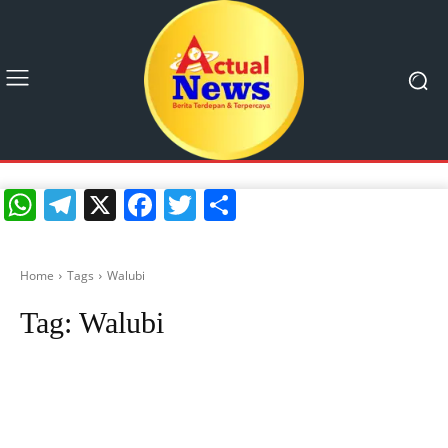
WhatsApp
Telegram
X
Facebook
Twitter
Share
Home
Tags
Walubi
Tag:
Walubi