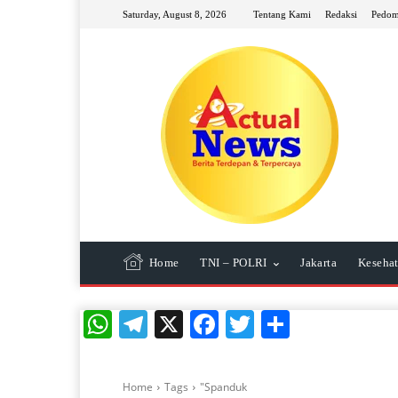
Saturday, August 8, 2026
Tentang Kami
Redaksi
Pedom
Home
TNI – POLRI
Jakarta
Keseha
WhatsApp
Telegram
X
Facebook
Twitter
Share
Home
Tags
"Spanduk